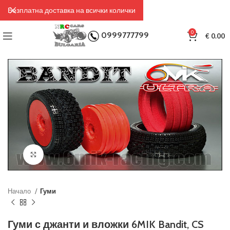
Безплатна доставка на всички колички
0
0999777799
€
0.00
Click to enlarge
Начало
Гуми
Гуми с джанти и вложки 6MIK Bandit, CS