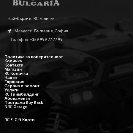
Най-бързите RC колички
Младост , България, София
Телефон: +359 999 77 77 99
Политика за поверителност
Количка
Контакти
Магазин
RC Колички
Части
Гаранция
Сервиз и ремонт
Услуги
RC Тиймбилдинг
Абонаменти
Програма Buy Back
NRC Garage
RC E-Gift Карти