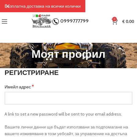
Безплатна доставка на всички колички
0
0999777799
€
0.00
Моят профил
РЕГИСТРИРАНЕ
*
Имейл адрес
A link to set a new password will be sent to your email address.
Вашите лични данни ще бъдат използвани за подпомагане на
вашето изживяване в този уебсайт, за управление на достъпа