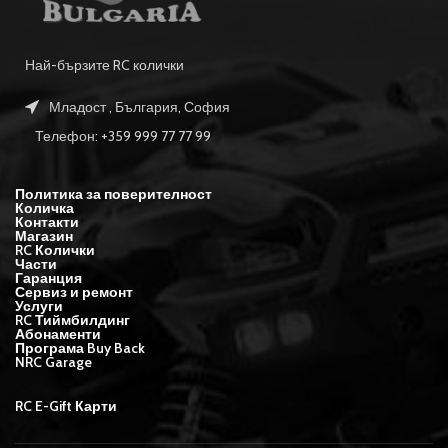
Най-бързите RC колички
Младост , България, София
Телефон: +359 999 77 77 99
Политика за поверителност
Количка
Контакти
Магазин
RC Колички
Части
Гаранция
Сервиз и ремонт
Услуги
RC Тиймбилдинг
Абонаменти
Програма Buy Back
NRC Garage
RC E-Gift Карти