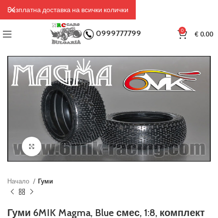
Безплатна доставка на всички колички
0
0999777799
€
0.00
Click to enlarge
Начало
Гуми
Гуми 6MIK Magma, Blue смес, 1:8, комплект