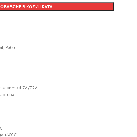
ДОБАВЯНЕ В КОЛИЧКАТА
t; Робот
ение: < 4.2V /7.2V
 антена
-C
до +60°C