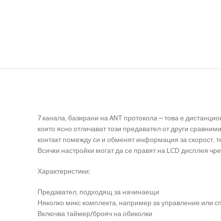
7 канала, базирани на ANT протокола – това е дистанци
които ясно отличават този предавател от други сравним
контакт помежду си и обменят информация за скорост, т
Всички настройки могат да се правят на LCD дисплея чр
Характеристики:
Предавател, подходящ за начинаещи
Няколко микс комплекта, например за управление или сп
Включва таймер/брояч на обиколки