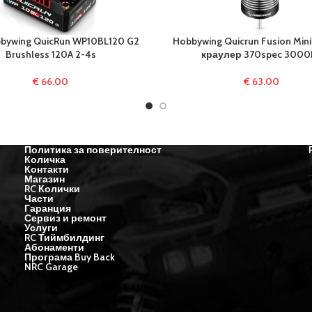
bywing QuicRun WP10BL120 G2
Hobbywing Quicrun Fusion Mini1
Brushless 120A 2-4s
краулер 370spec 3000
€
66.00
€
63.00
Политика за поверителност
Количка
Контакти
Магазин
RC Колички
Части
Гаранция
Сервиз и ремонт
Услуги
RC Тиймбилдинг
Абонаменти
Програма Buy Back
NRC Garage