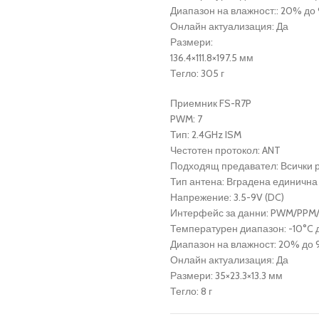
Диапазон на влажност:: 20% до
Онлайн актуализация: Да
Размери:
136.4×111.8×197.5 мм
Тегло: 305 г
Приемник FS-R7P
PWM: 7
Тип: 2.4GHz ISM
Честотен протокол: ANT
Подходящ предавател: Всички 
Тип антена: Вградена единична
Напрежение: 3.5-9V (DC)
Интерфейс за данни: PWM/PPM/
Температурен диапазон: -10°C 
Диапазон на влажност: 20% до
Онлайн актуализация: Да
Размери: 35×23.3×13.3 мм
Тегло: 8 г