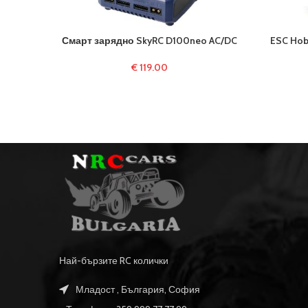
Смарт зарядно SkyRC D100neo AC/DC
ESC Hob
€
119.00
Най-бързите RC колички
Младост , България, София