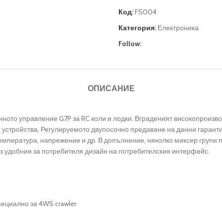
Код:
FS004
Категория:
Електроника
Follow:
ОПИСАНИЕ
онното управление G7P за RC коли и лодки. Вграденият високопроиз
и устройства. Регулируемото двупосочно предаване на данни гаранти
емпература, напрежение и др. В допълнение, няколко миксер групи 
ез удобния за потребителя дизайн на потребителския интерфейс.
ециално за 4WS crawler