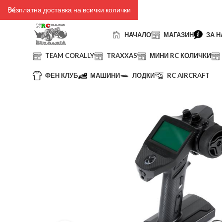
Безплатна доставка на всички колички
НАЧАЛО
МАГАЗИН
ЗА Н
TEAM CORALLY
TRAXXAS
МИНИ RC КОЛИЧКИ
ФЕН КЛУБ
МАШИНИ
ЛОДКИ
RC AIRCRAFT