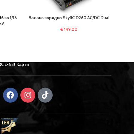
6 за 1/16
Баланс зарядно SkyRC D260 AC/DC Dual
Дистанц
kV
€
149.00
RC E-Gift Карти