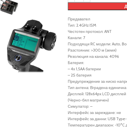
Предавател
Тип: 2.4GHz ISM
Честотен протокол: ANT
Канали: 7
Подходящи RC модели: Auto, Boa
Разстояние: >300 м (земя)
Резолюция на канала: 4096
Батерия:
– 4x 1,5AA батерии
– 2S батерия
Предупреждение за ниско напреж
Тип антена: Вградена единична
Дисплей: 128x64px LCD дисплей
(Черно-бял матричен)
Симулатор: –
Интерфейс за зареждане: не
Интерфейс за данни: USB Type
Температурен диапазон: -10°C 