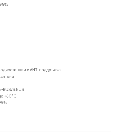
 95%
радиостанции с ANT-поддръжка
 антена
i-BUS/S.BUS
до +60°C
 95%