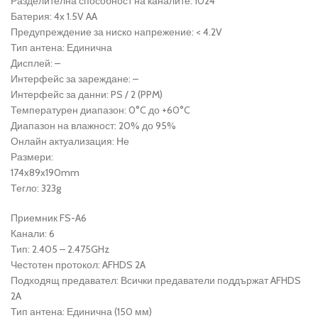
Разделителна способност на каналите: 1024
Батерия: 4x 1.5V AA
Предупреждение за ниско напрежение: < 4.2V
Тип антена: Единична
Дисплей: –
Интерфейс за зареждане: –
Интерфейс за данни: PS / 2 (PPM)
Температурен диапазон: 0°C до +60°C
Диапазон на влажност: 20% до 95%
Онлайн актуализация: Не
Размери:
174x89x190mm
Тегло: 323g
Приемник FS-A6
Канали: 6
Тип: 2.405 – 2.475GHz
Честотен протокол: AFHDS 2A
Подходящ предавател: Всички предаватели поддържат AFHDS
2A
Тип антена: Единична (150 мм)