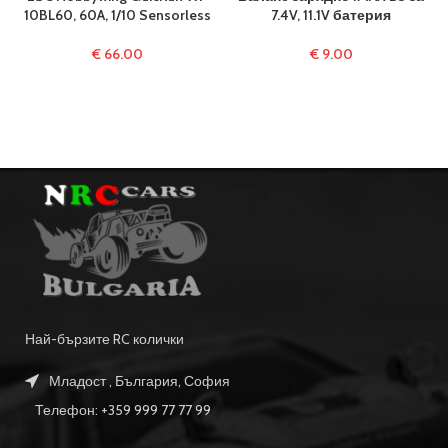
10BL60, 60A, 1/10 Sensorless
7.4V, 11.1V батерия
€
66.00
€
9.00
Най-бързите RC колички
Младост , България, София
Телефон: +359 999 77 77 99