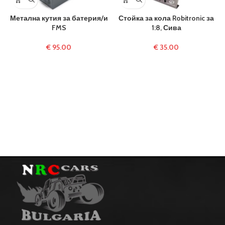
Метална кутия за батерия/и
Стойка за кола Robitronic за
FMS
1:8, Сива
€
95.00
€
35.00