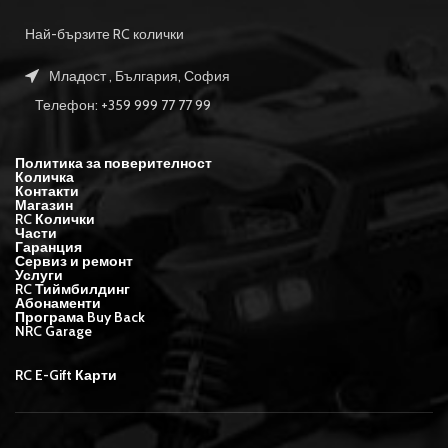
Най-бързите RC колички
Младост , България, София
Телефон: +359 999 77 77 99
Политика за поверителност
Количка
Контакти
Магазин
RC Колички
Части
Гаранция
Сервиз и ремонт
Услуги
RC Тиймбилдинг
Абонаменти
Програма Buy Back
NRC Garage
RC E-Gift Карти