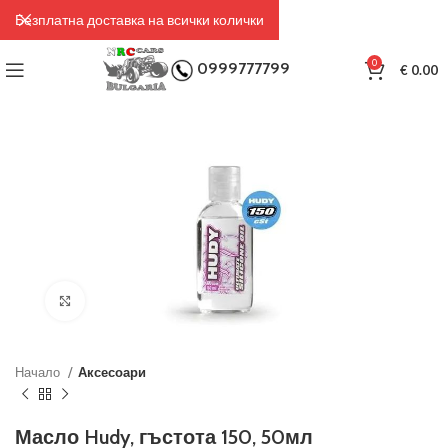
Безплатна доставка на всички колички
0
0999777799
€
0.00
Click to enlarge
Начало
Аксесоари
Масло Hudy, гъстота 150, 50мл