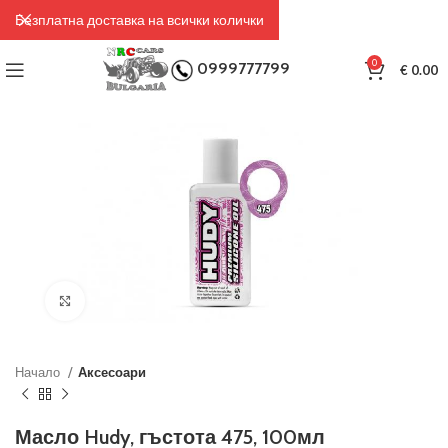
Безплатна доставка на всички колички
0
0999777799
€
0.00
Click to enlarge
Начало
Аксесоари
Масло Hudy, гъстота 475, 100мл