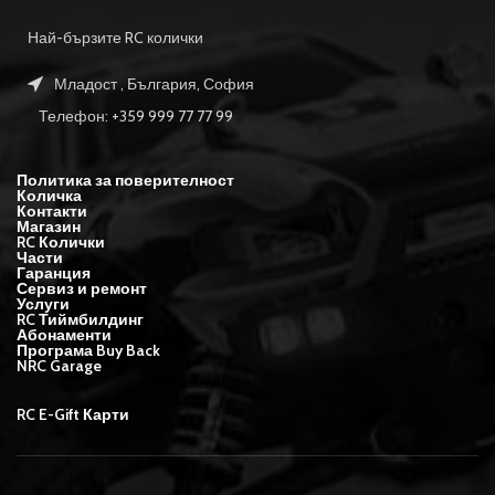
Най-бързите RC колички
Младост , България, София
Телефон: +359 999 77 77 99
Политика за поверителност
Количка
Контакти
Магазин
RC Колички
Части
Гаранция
Сервиз и ремонт
Услуги
RC Тиймбилдинг
Абонаменти
Програма Buy Back
NRC Garage
RC E-Gift Карти