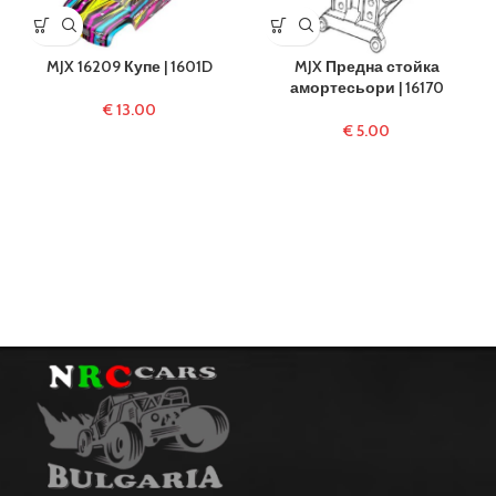
MJX 16209 Купе | 1601D
MJX Предна стойка
амортесьори | 16170
€
13.00
€
5.00