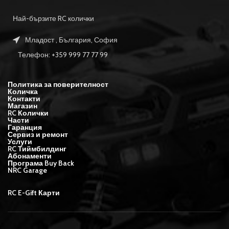
Най-бързите RC колички
Младост , България, София
Телефон: +359 999 77 77 99
Политика за поверителност
Количка
Контакти
Магазин
RC Колички
Части
Гаранция
Сервиз и ремонт
Услуги
RC Тиймбилдинг
Абонаменти
Програма Buy Back
NRC Garage
RC E-Gift Карти