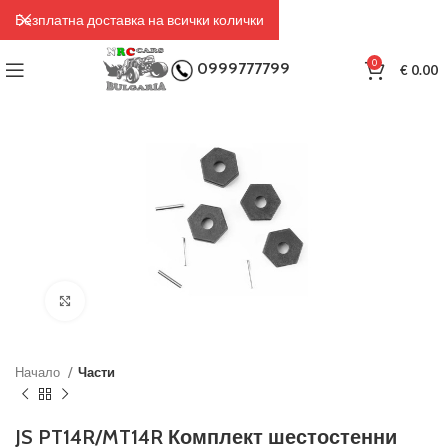
Безплатна доставка на всички колички
0
0999777799
€
0.00
Click to enlarge
Начало
Части
JS PT14R/MT14R Комплект шестостенни