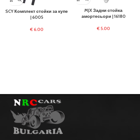
MJX Задни стойка
SCY Комплект стойки за купе
амортесьори | 16180
| 6005
€
5.00
€
6.00