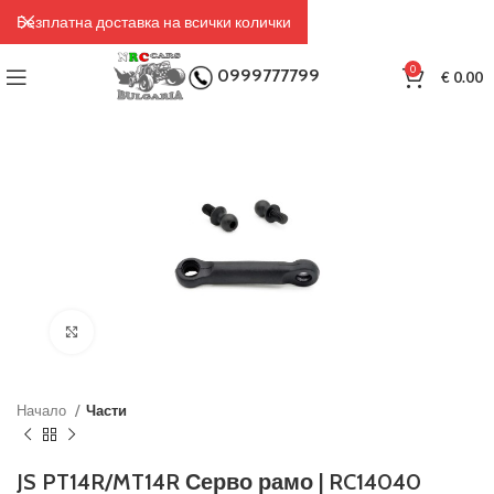
Безплатна доставка на всички колички
0
0999777799
€
0.00
Click to enlarge
Начало
Части
JS PT14R/MT14R Серво рамо | RC14040