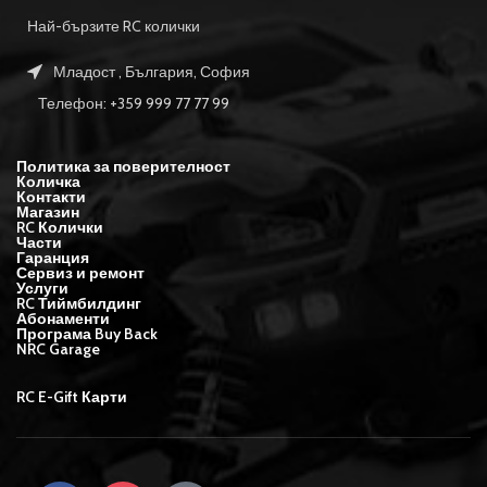
Най-бързите RC колички
Младост , България, София
Телефон: +359 999 77 77 99
Политика за поверителност
Количка
Контакти
Магазин
RC Колички
Части
Гаранция
Сервиз и ремонт
Услуги
RC Тиймбилдинг
Абонаменти
Програма Buy Back
NRC Garage
RC E-Gift Карти