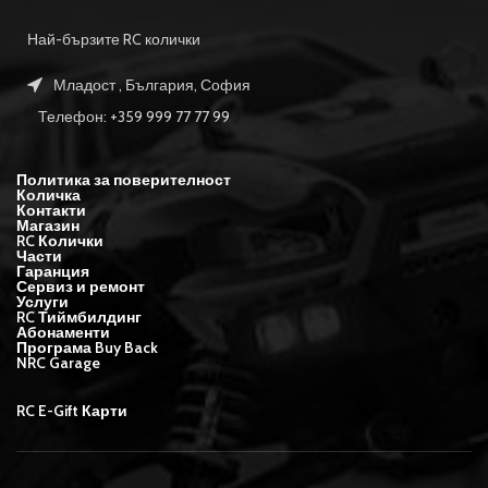
Най-бързите RC колички
Младост , България, София
Телефон: +359 999 77 77 99
Политика за поверителност
Количка
Контакти
Магазин
RC Колички
Части
Гаранция
Сервиз и ремонт
Услуги
RC Тиймбилдинг
Абонаменти
Програма Buy Back
NRC Garage
RC E-Gift Карти