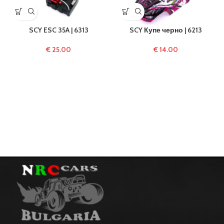
SCY ESC 35A | 6313
SCY Купе черно | 6213
€
25.00
€
14.00