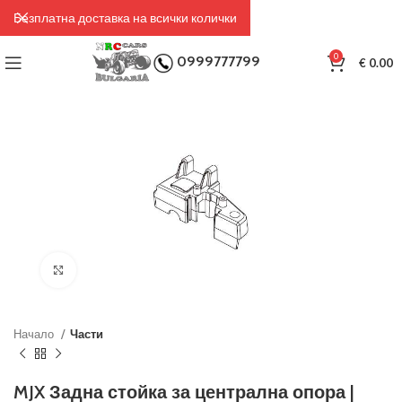
Безплатна доставка на всички колички
0
0999777799
€
0.00
Click to enlarge
Начало
Части
MJX Задна стойка за централна опора |