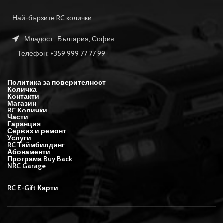
Най-бързите RC колички
Младост , България, София
Телефон: +359 999 77 77 99
Политика за поверителност
Количка
Контакти
Магазин
RC Колички
Части
Гаранция
Сервиз и ремонт
Услуги
RC Тиймбилдинг
Абонаменти
Програма Buy Back
NRC Garage
RC E-Gift Карти