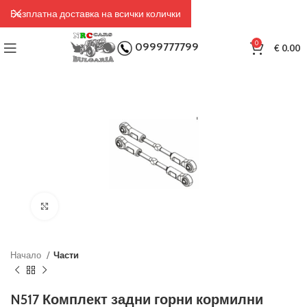
Безплатна доставка на всички колички
0
0999777799
€
0.00
Click to enlarge
Начало
Части
N517 Комплект задни горни кормилни