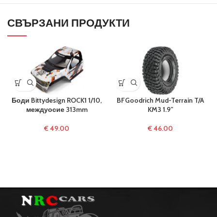
СВЪРЗАНИ ПРОДУКТИ
Боди Bittydesign ROCK1 1/10,
BFGoodrich Mud-Terrain T/A
междуосие 313mm
KM3 1.9”
€
49.00
€
46.00