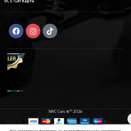
RC E-Gift Карти
NRC Cars ®™ 2026
Team Corally –
Кутия Pit Case –