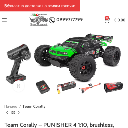
Безплатна доставка на всички колички
0
0999777799
€
0.00
Click to enlarge
Начало
Team Corally
Team Corally – PUNISHER 4 1:10, brushless,