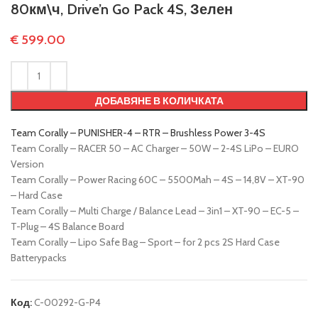
80км\ч, Drive’n Go Pack 4S, Зелен
€
599.00
ДОБАВЯНЕ В КОЛИЧКАТА
Team Corally – PUNISHER-4 – RTR – Brushless Power 3-4S
Team Corally – RACER 50 – AC Charger – 50W – 2-4S LiPo – EURO
Version
Team Corally – Power Racing 60C – 5500Mah – 4S – 14,8V – XT-90
– Hard Case
Team Corally – Multi Charge / Balance Lead – 3in1 – XT-90 – EC-5 –
T-Plug – 4S Balance Board
Team Corally – Lipo Safe Bag – Sport – for 2 pcs 2S Hard Case
Batterypacks
Код:
C-00292-G-P4