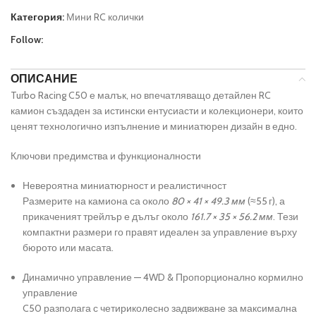
Категория:
Мини RC колички
Follow:
ОПИСАНИЕ
Turbo Racing C50 е малък, но впечатляващо детайлен RC
камион създаден за истински ентусиасти и колекционери, които
ценят технологично изпълнение и миниатюрен дизайн в едно.
Ключови предимства и функционалности
Невероятна миниатюрност и реалистичност
Размерите на камиона са около
80 × 41 × 49.3 мм
(≈55 г), а
прикаченият трейлър е дълъг около
161.7 × 35 × 56.2 мм
.
Тези
компактни размери го правят идеален за управление върху
бюрото или масата.
Динамично управление — 4WD & Пропорционално кормилно
управление
C50 разполага с четириколесно задвижване за максимална