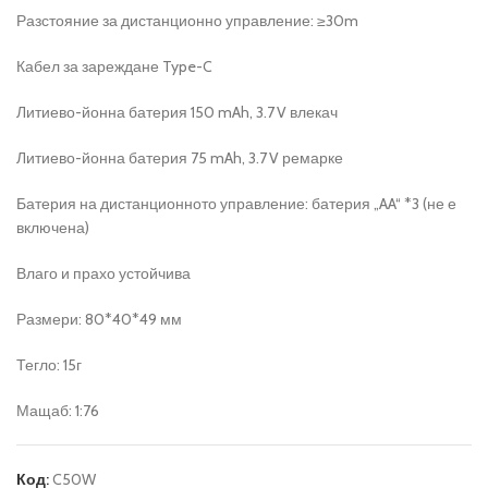
Разстояние за дистанционно управление: ≥30m
Кабел за зареждане Type-C
Литиево-йонна батерия 150 mAh, 3.7 V влекач
Литиево-йонна батерия 75 mAh, 3.7 V ремарке
Батерия на дистанционното управление: батерия „AA“ *3 (не е
включена)
Влаго и прахо устойчива
Размери: 80
*40*49 мм
Тегло: 15г
Мащаб: 1:76
Код:
C50W