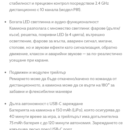
стабилност и прецизен контрол посредством 2.4 GHz
дистанционно с 10 канала (модел P81).
Богата LED светлинна и аудио функционалност
Камиона разполага с множество светлини: фарове (дълги/
къси), решетка, покривни LED (в 4 цвята), вътрешно
осветление, фарове за мъгла, авариен сигнал, мигачи,
стопове, но и звукови ефекти като сигнализация, обратно
движение, клаксон и аварийни звукове — за по-реалистично
усещане при каране.
Подвижен и модулен трейлър
Ремаркето може да бъде откачено/качено по команда от
дистанционното, а камиона може да се върти на 180° за
забавни и флексибилни маневри
Дълга автономност с USB‑C зареждане
Батерията на камиона е 150 mAh (LiPo), която осигурява до
40 минути време за игра, а трейлърът има допълнителна
75 mAh батерия с до 120 минути автономия.
Зареждането се
извършва лесно през USB‑C порт