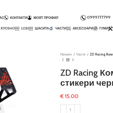
0999777799
АС
КОНТАКТИ
МОЯТ ПРОФИЛ
KYOSHO
LOSI
ШАСИТА
ЧАСТИ
АКСЕСОАРИ
ГУМИ
Начало
Части
ZD Racing Ком
ZD Racing К
стикери черв
€
15.00