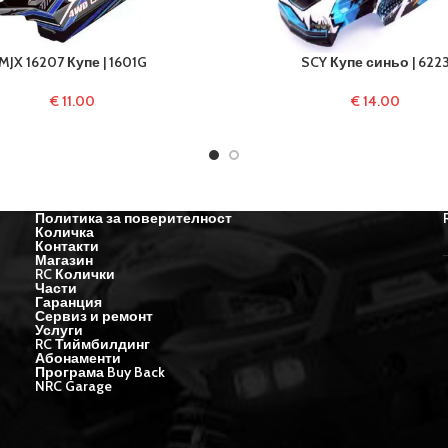
MJX 16207 Купе | 1601G
SCY Купе синьо | 622
€
11.00
€
14.00
Политика за поверителност
Количка
Контакти
Магазин
RC Колички
Части
Гаранция
Сервиз и ремонт
Услуги
RC Тиймбилдинг
Абонаменти
Програма Buy Back
NRC Garage