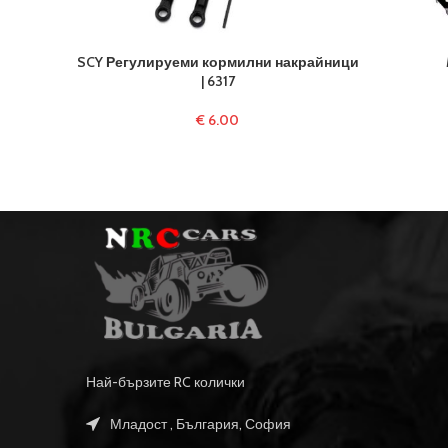
SCY Регулируеми кормилни накрайници
| 6317
€
6.00
Най-бързите RC колички
Младост , България, София