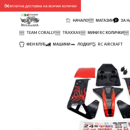
Безплатна доставка на всички колички
НАЧАЛО
МАГАЗИН
ЗА Н
TEAM CORALLY
TRAXXAS
МИНИ RC КОЛИЧКИ
ФЕН КЛУБ
МАШИНИ
ЛОДКИ
RC AIRCRAFT