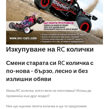
Изкупуване на RC колички
Смени старата си RC количка с
по-нова - бързо, лесно и без
излишни обяви
Имаш RC количка, която вече не използваш? Искаш да
преминеш към друг модел?
Ние ще оценим твоята количка и ще ти предложим