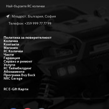
Най-бързите RC колички
Младост , България, София
Телефон: +359 999 77 77 99
Политика за поверителност
Количка
Контакти
Магазин
RC Колички
Части
Гаранция
Сервиз и ремонт
Услуги
RC Тиймбилдинг
Абонаменти
Програма Buy Back
NRC Garage
RC E-Gift Карти