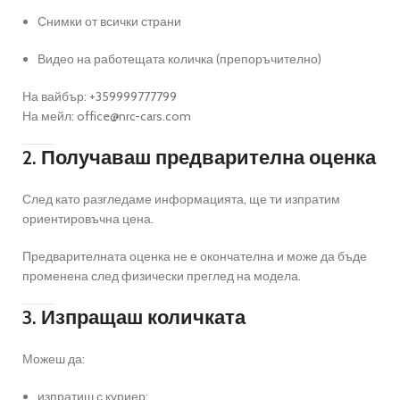
Снимки от всички страни
Видео на работещата количка (препоръчително)
На вайбър: +359999777799
На мейл: office@nrc-cars.com
2. Получаваш предварителна оценка
След като разгледаме информацията, ще ти изпратим
ориентировъчна цена.
Предварителната оценка не е окончателна и може да бъде
променена след физически преглед на модела.
3. Изпращаш количката
Можеш да:
изпратиш с куриер;