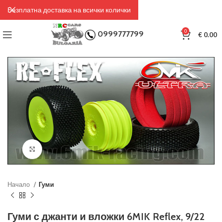
Безплатна доставка на всички колички
0
0999777799
€
0.00
Click to enlarge
Начало
Гуми
Гуми с джанти и вложки 6MIK Reflex, 9/22