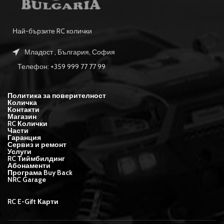
Най-бързите RC колички
Младост , България, София
Телефон: +359 999 77 77 99
Политика за поверителност
Количка
Контакти
Магазин
RC Колички
Части
Гаранция
Сервиз и ремонт
Услуги
RC Тиймбилдинг
Абонаменти
Програма Buy Back
NRC Garage
RC E-Gift Карти