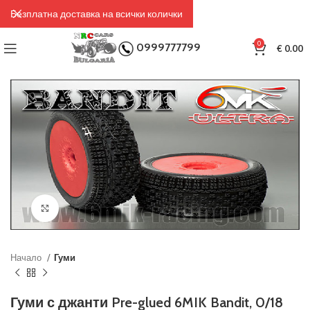
Безплатна доставка на всички колички
0
0999777799
€
0.00
Click to enlarge
Начало
Гуми
Гуми с джанти Pre-glued 6MIK Bandit, 0/18