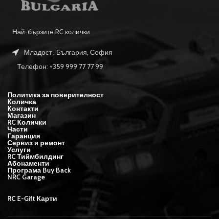
Най-бързите RC колички
Младост , България, София
Телефон: +359 999 77 77 99
Политика за поверителност
Количка
Контакти
Магазин
RC Колички
Части
Гаранция
Сервиз и ремонт
Услуги
RC Тиймбилдинг
Абонаменти
Програма Buy Back
NRC Garage
RC E-Gift Карти