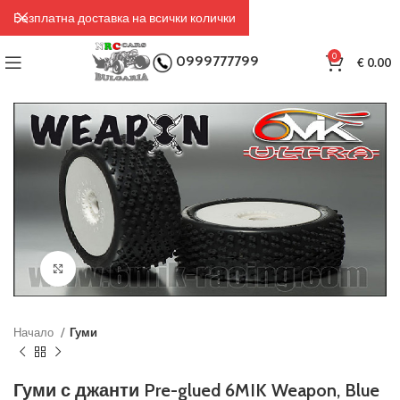
Безплатна доставка на всички колички
0
0999777799
€
0.00
Click to enlarge
Начало
Гуми
Гуми с джанти Pre-glued 6MIK Weapon, Blue