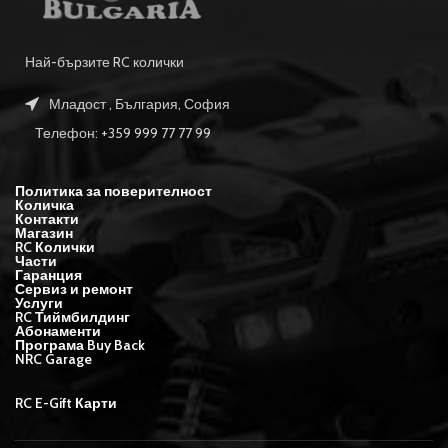
Най-бързите RC колички
Младост , България, София
Телефон: +359 999 77 77 99
Политика за поверителност
Количка
Контакти
Магазин
RC Колички
Части
Гаранция
Сервиз и ремонт
Услуги
RC Тиймбилдинг
Абонаменти
Програма Buy Back
NRC Garage
RC E-Gift Карти