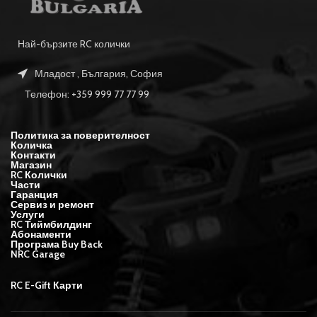
Най-бързите RC колички
Младост , България, София
Телефон: +359 999 77 77 99
Политика за поверителност
Количка
Контакти
Магазин
RC Колички
Части
Гаранция
Сервиз и ремонт
Услуги
RC Тиймбилдинг
Абонаменти
Програма Buy Back
NRC Garage
RC E-Gift Карти