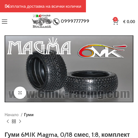
Безплатна доставка на всички колички
0
0999777799
€
0.00
Click to enlarge
Начало
Гуми
Гуми 6MIK Magma, 0/18 смес, 1:8, комплект