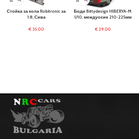
Стойка за кола Robitronic за
Боди Bittydesign HIBERYA-M
1:8, Сива
1/10, междуосие 210-225мм
€
35.00
€
29.00