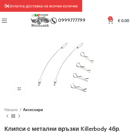
Безплатна доставка на всички колички
0
0999777799
€
0.00
Click to enlarge
Начало
Аксесоари
Клипси с метални връзки Killerbody 4бр.