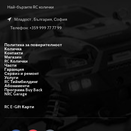
Най-бързите RC колички
Младост , България, София
Телефон: +359 999 77 77 99
Политика за поверителност
Количка
Контакти
Магазин
RC Колички
Части
Гаранция
Сервиз и ремонт
Услуги
RC Тиймбилдинг
Абонаменти
Програма Buy Back
NRC Garage
RC E-Gift Карти