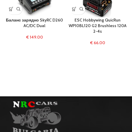
Баланс зарядно SkyRC D260
ESC Hobbywing QuicRun
AC/DC Dual
WP10BL120 G2 Brushless 120A
2-4s
€
149.00
€
66.00