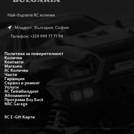
Най-бързите RC колички
Младост , България, София
Телефон: +359 999 77 77 99
Политика за поверителност
Количка
Контакти
Магазин
RC Колички
Части
Гаранция
Сервиз и ремонт
Услуги
RC Тиймбилдинг
Абонаменти
Програма Buy Back
NRC Garage
RC E-Gift Карти