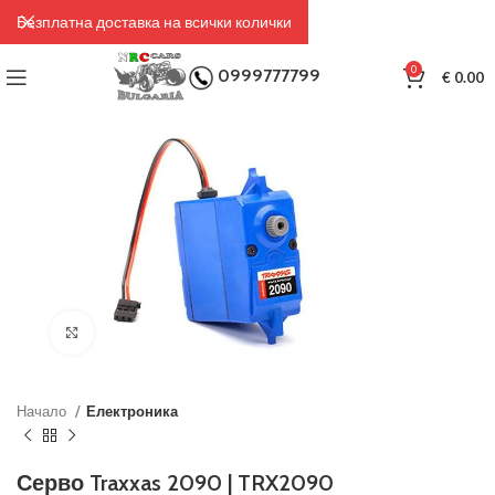
Безплатна доставка на всички колички
0
0999777799
€
0.00
Click to enlarge
Начало
Електроника
Серво Traxxas 2090 | TRX2090