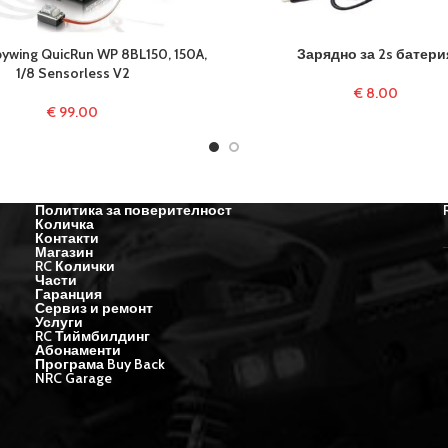
ywing QuicRun WP 8BL150, 150A,
Зарядно за 2s батери
1/8 Sensorless V2
€
8.00
€
99.00
Политика за поверителност
Количка
Контакти
Магазин
RC Колички
Части
Гаранция
Сервиз и ремонт
Услуги
RC Тиймбилдинг
Абонаменти
Програма Buy Back
NRC Garage