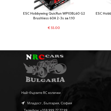
ESC Hobbywing QuicRun WP10BL60 G2
ESC Hobb
Brushless 60A 2-3s за 1:10
€
55.00
Най-бързите RC колички
Младост , България, София
Телефон: +359 999 77 77 99