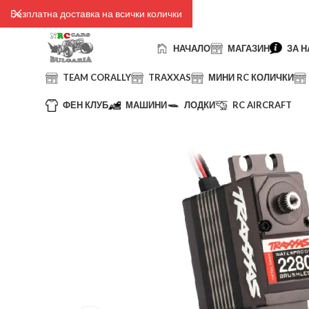
Безплатна доставка на всички колички
НАЧАЛО
МАГАЗИН
ЗА Н
TEAM CORALLY
TRAXXAS
МИНИ RC КОЛИЧКИ
ФЕН КЛУБ
МАШИНИ
ЛОДКИ
RC AIRCRAFT