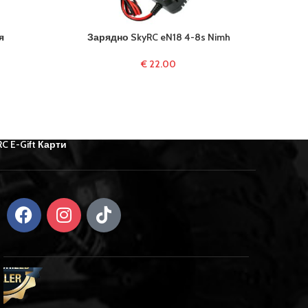
я
Зарядно SkyRC eN18 4-8s Nimh
Баланс
€
22.00
RC E-Gift Карти