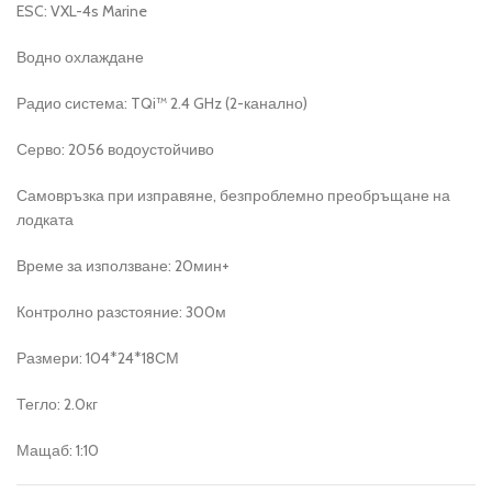
ESC: VXL-4s Marine
Водно охлаждане
Радио система: TQi™ 2.4 GHz (2-канално)
Серво: 2056 водоустойчиво
Самовръзка при изправяне, безпроблемно преобръщане на
лодката
Време за използване: 20мин+
Контролно разстояние: 300м
Размери: 104*24*18СМ
Тегло: 2.0кг
Мащаб: 1:10