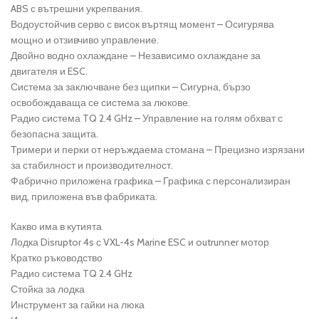
ABS с вътрешни укрепвания.
Водоустойчив серво с висок въртящ момент – Осигурява
мощно и отзивчиво управление.
Двойно водно охлаждане – Независимо охлаждане за
двигателя и ESC.
Система за заключване без щипки – Сигурна, бързо
освобождаваща се система за люкове.
Радио система TQ 2.4 GHz – Управление на голям обхват с
безопасна защита.
Тримери и перки от неръждаема стомана – Прецизно изрязани
за стабилност и производителност.
Фабрично приложена графика – Графика с персонализиран
вид, приложена във фабриката.
Какво има в кутията
Лодка Disruptor 4s с VXL-4s Marine ESC и outrunner мотор
Кратко ръководство
Радио система TQ 2.4 GHz
Стойка за лодка
Инструмент за гайки на люка