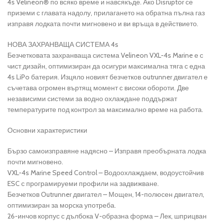
4s Velineon® по всяко време и навсякъде. Ако Disruptor се
приземи с главата надолу, прилагането на обратна пълна газ
изправя лодката почти мигновено и ви връща в действието.
НОВА ЗАХРАНВАЩА СИСТЕМА 4s
Безчетковата захранваща система Velineon VXL-4s Marine е с
чист дизайн, оптимизиран да осигури максимална тяга с една
4s LiPo батерия. Изцяло новият безчетков outrunner двигател е
съчетава огромен въртящ момент с високи обороти. Две
независими системи за водно охлаждане поддържат
температурите под контрол за максимално време на работа.
Основни характеристики
Бързо самоизправяне надясно – Изправя преобърната лодка
почти мигновено.
VXL-4s Marine Speed Control – Водоохлаждаем, водоустойчив
ESC с програмируеми профили на задвижване.
Безчетков Outrunner двигател – Мощен, 14-полюсен двигател,
оптимизиран за морска употреба.
26-инчов корпус с дълбока V-образна форма – Лек, шприцван