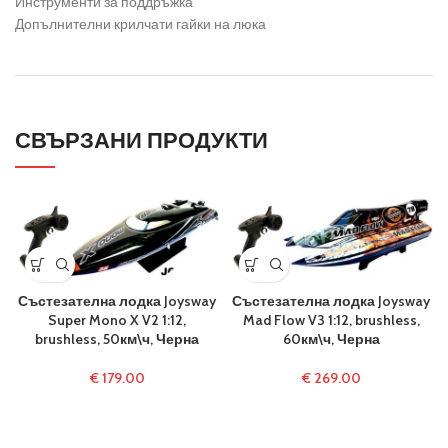
Инструменти за поддръжка
Допълнителни крилчати гайки на люка
СВЪРЗАНИ ПРОДУКТИ
Състезателна лодка Joysway
Състезателна лодка Joysway
Super Mono X V2 1:12,
Mad Flow V3 1:12, brushless,
brushless, 50км\ч, Черна
60км\ч, Черна
€
179.00
€
269.00