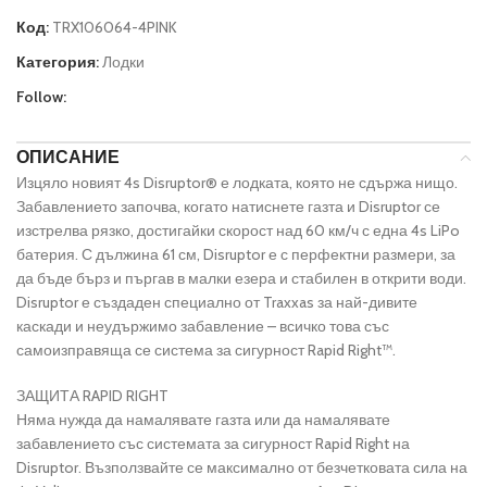
Код:
TRX106064-4PINK
Категория:
Лодки
Follow:
ОПИСАНИЕ
Изцяло новият 4s Disruptor® е лодката, която не сдържа нищо.
Забавлението започва, когато натиснете газта и Disruptor се
изстрелва рязко, достигайки скорост над 60 км/ч с една 4s LiPo
батерия. С дължина 61 см, Disruptor е с перфектни размери, за
да бъде бърз и пъргав в малки езера и стабилен в открити води.
Disruptor е създаден специално от Traxxas за най-дивите
каскади и неудържимо забавление – всичко това със
самоизправяща се система за сигурност Rapid Right™.
ЗАЩИТА RAPID RIGHT
Няма нужда да намалявате газта или да намалявате
забавлението със системата за сигурност Rapid Right на
Disruptor. Възползвайте се максимално от безчетковата сила на