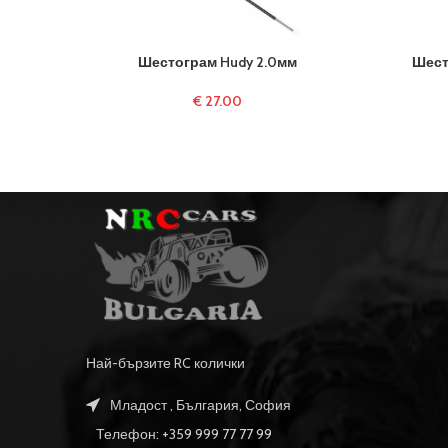
Шестограм Hudy 2.0мм
Шест
€
27.00
Най-бързите RC колички
Младост , България, София
Телефон: +359 999 77 77 99