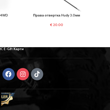
C4WD
Права отвертка Hudy 3.0мм
Накрай
€
20.00
RC E-Gift Карти