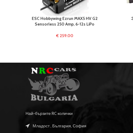
ESC Hobbywing Ezrun MAX5 HV G2
Sensorless 250 Amp, 6-12s LiPo
€
259.00
Най-бързите RC колички
Младост , България, София