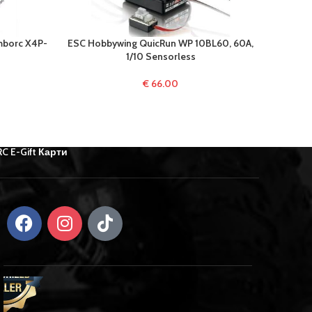
borc X4P-
ESC Hobbywing QuicRun WP 10BL60, 60A,
ESC H
1/10 Sensorless
€
66.00
RC E-Gift Карти