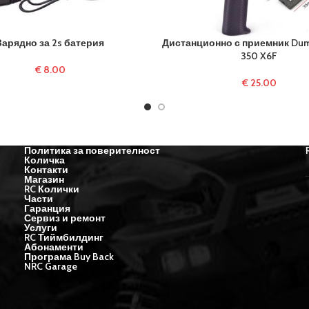
Зарядно за 2s батерия
Дистанционно с приемник Dum
350 X6F
€
8.00
€
25.00
Политика за поверителност
Количка
Контакти
Магазин
RC Колички
Части
Гаранция
Сервиз и ремонт
Услуги
RC Тиймбилдинг
Абонаменти
Програма Buy Back
NRC Garage