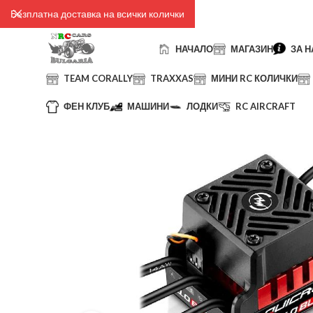
Безплатна доставка на всички колички
НАЧАЛО
МАГАЗИН
ЗА Н
TEAM CORALLY
TRAXXAS
МИНИ RC КОЛИЧКИ
ФЕН КЛУБ
МАШИНИ
ЛОДКИ
RC AIRCRAFT