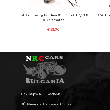
ESC Hobbywing QuicRun 10BL60, 60A, 1/10 &
ESC Ho
1/12 Sensored
€
52.00
Най-бързите RC колички
Младост , България, София