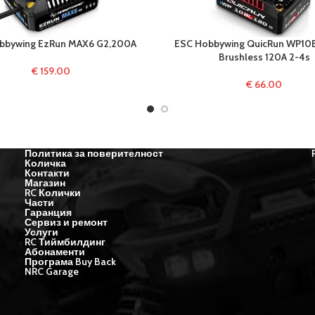
bbywing EzRun MAX6 G2,200A
ESC Hobbywing QuicRun WP10
Brushless 120A 2-4s
€
159.00
€
66.00
Политика за поверителност
Количка
Контакти
Магазин
RC Колички
Части
Гаранция
Сервиз и ремонт
Услуги
RC Тиймбилдинг
Абонаменти
Програма Buy Back
NRC Garage