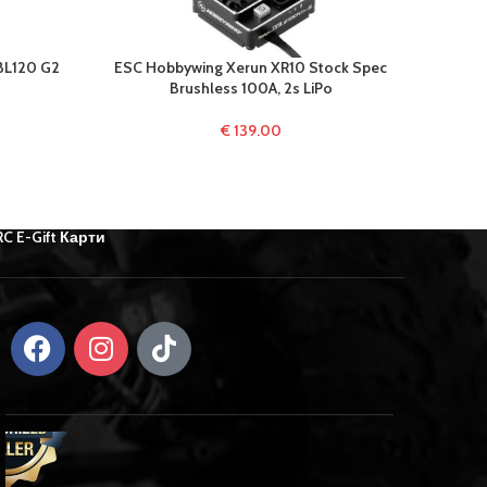
BL120 G2
ESC Hobbywing Xerun XR10 Stock Spec
ESC H
Brushless 100A, 2s LiPo
€
139.00
RC E-Gift Карти