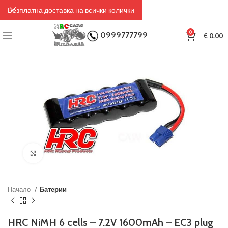
Безплатна доставка на всички колички
0
0999777799
€
0.00
Click to enlarge
Начало
Батерии
HRC NiMH 6 cells – 7.2V 1600mAh – EC3 plug