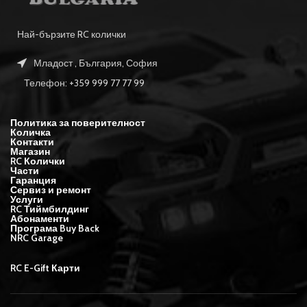
Най-бързите RC колички
Младост , България, София
Телефон: +359 999 77 77 99
Политика за поверителност
Количка
Контакти
Магазин
RC Колички
Части
Гаранция
Сервиз и ремонт
Услуги
RC Тиймбилдинг
Абонаменти
Програма Buy Back
NRC Garage
RC E-Gift Карти