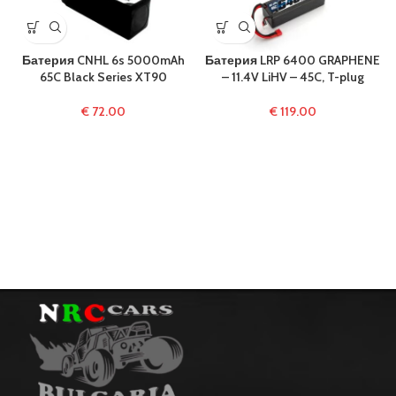
Батерия CNHL 6s 5000mAh
Батерия LRP 6400 GRAPHENE
65C Black Series XT90
– 11.4V LiHV – 45C, T-plug
€
72.00
€
119.00