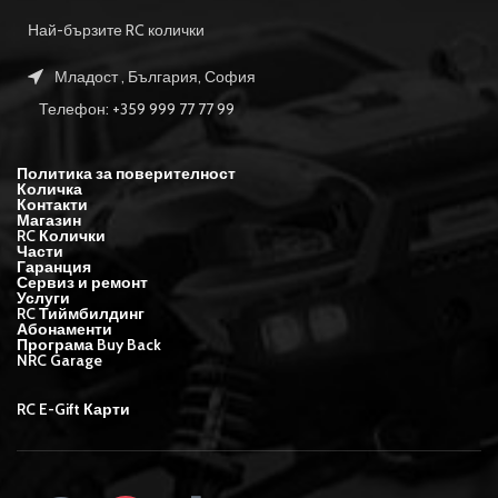
Най-бързите RC колички
Младост , България, София
Телефон: +359 999 77 77 99
Политика за поверителност
Количка
Контакти
Магазин
RC Колички
Части
Гаранция
Сервиз и ремонт
Услуги
RC Тиймбилдинг
Абонаменти
Програма Buy Back
NRC Garage
RC E-Gift Карти