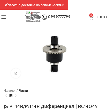
Безплатна доставка на всички колички
0
0999777799
€
0.00
Click to enlarge
Начало
Части
JS PT14R/MT14R Диференциал | RC14049