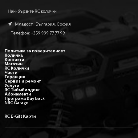
Най-бързите RC колички
Младост , България, София
Телефон: +359 999 77 77 99
Политика за поверителност
Количка
Контакти
Магазин
RC Колички
Части
Гаранция
Сервиз и ремонт
Услуги
RC Тиймбилдинг
Абонаменти
Програма Buy Back
NRC Garage
RC E-Gift Карти