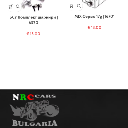
MJX Серво 17g | 16701
SCY Комплект шарнири |
6320
€
13.00
€
13.00