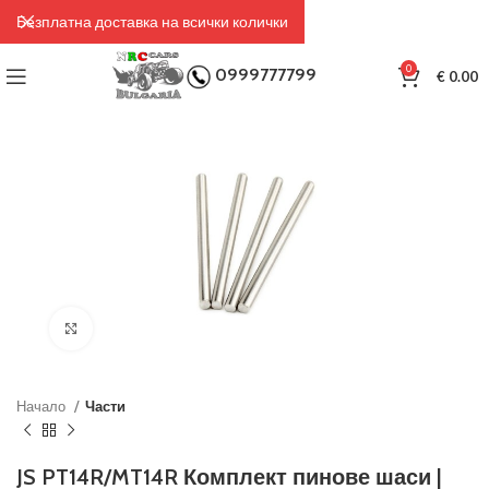
Безплатна доставка на всички колички
0
0999777799
€
0.00
Click to enlarge
Начало
Части
JS PT14R/MT14R Комплект пинове шаси |