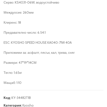
Серво: KS4031-06W, водоустойчиво
Междуосие: 260мм
Клиренс: 18
Предавателно число: 6.54:1
ESC: KYOSHO SPEED HOUSE KA040‑71W 40A
Приложими за: асфалт, пясък, кал, трева, сняг
Размери: 47*19*14СМ
Тегло: 1.65кг
Мащаб: 1:10
Код:
KY-34482T1B
Категория:
Kyosho