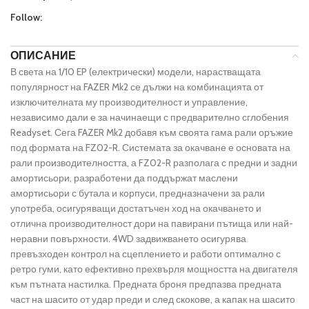
Follow:
ОПИСАНИЕ
В света на 1/10 EP (електрически) модели, нарастващата
популярност на FAZER Mk2 се дължи на комбинацията от
изключителната му производителност и управление,
независимо дали е за начинаещи с предварително сглобения
Readyset. Сега FAZER Mk2 добавя към своята гама рали оръжие
под формата на FZ02-R. Системата за окачване е основата на
рали производителността, а FZ02-R разполага с предни и задни
амортисьори, разработени да поддържат маслени
амортисьори с бутала и корпуси, предназначени за рали
употреба, осигуряващи достатъчен ход на окачването и
отлична производителност дори на павирани пътища или най-
неравни повърхности. 4WD задвижването осигурява
превъзходен контрол на сцеплението и работи оптимално с
ретро гуми, като ефективно прехвърля мощността на двигателя
към пътната настилка. Предната броня предпазва предната
част на шасито от удар преди и след скокове, а капак на шасито