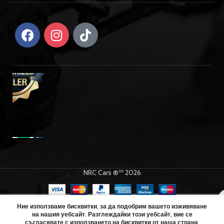
NRC Cars ®™ 2026
Kyosho
Fazer Rally
FZ02-R
Ние използваме бисквитки, за да подобрим вашето изживяване
на нашия уебсайт. Разглеждайки този уебсайт, вие се
Datsun
ДОБАВЯН
съгласявате с използването на бисквитки от наша страна.
0