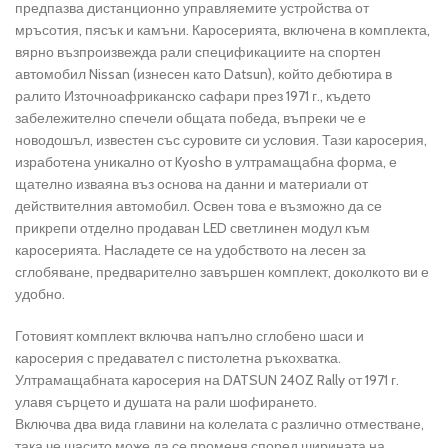
предпазва дистанционно управляемите устройства от
мръсотия, пясък и камъни. Каросерията, включена в комплекта,
вярно възпроизвежда рали спецификациите на спортен
автомобил Nissan (изнесен като Datsun), който дебютира в
ралито Източноафриканско сафари през 1971 г., където
забележително спечели общата победа, въпреки че е
новодошъл, известен със суровите си условия. Тази каросерия,
изработена уникално от Kyosho в ултрамащабна форма, е
щателно изваяна въз основа на данни и материали от
действителния автомобил. Освен това е възможно да се
прикрепи отделно продаван LED светлинен модул към
каросерията. Насладете се на удобството на лесен за
сглобяване, предварително завършен комплект, доколкото ви е
удобно.
Готовият комплект включва напълно сглобено шаси и
каросерия с предавател с пистолетна ръкохватка.
Ултрамащабната каросерия на DATSUN 240Z Rally от 1971 г.
улавя сърцето и душата на рали шофирането.
Включва два вида главини на колелата с различно отместване,
така че шасито може да се променя според ширината на