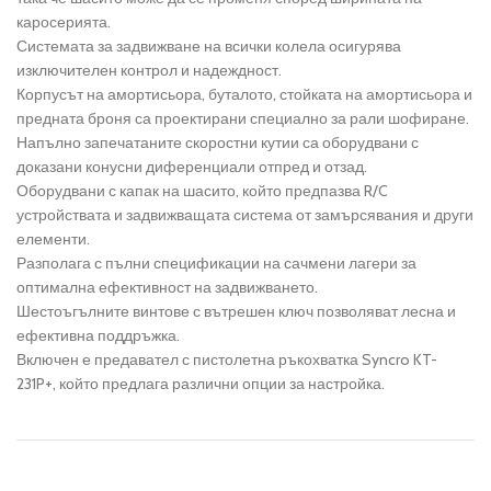
каросерията.
Системата за задвижване на всички колела осигурява
изключителен контрол и надеждност.
Корпусът на амортисьора, буталото, стойката на амортисьора и
предната броня са проектирани специално за рали шофиране.
Напълно запечатаните скоростни кутии са оборудвани с
доказани конусни диференциали отпред и отзад.
Оборудвани с капак на шасито, който предпазва R/C
устройствата и задвижващата система от замърсявания и други
елементи.
Разполага с пълни спецификации на сачмени лагери за
оптимална ефективност на задвижването.
Шестоъгълните винтове с вътрешен ключ позволяват лесна и
ефективна поддръжка.
Включен е предавател с пистолетна ръкохватка Syncro KT-
231P+, който предлага различни опции за настройка.