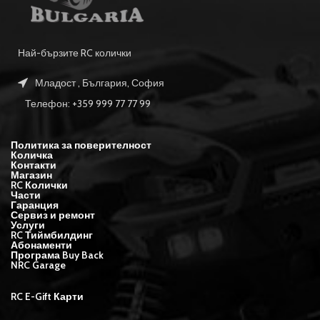
Най-бързите RC колички
Младост , България, София
Телефон: +359 999 77 77 99
Политика за поверителност
Количка
Контакти
Магазин
RC Колички
Части
Гаранция
Сервиз и ремонт
Услуги
RC Тиймбилдинг
Абонаменти
Програма Buy Back
NRC Garage
RC E-Gift Карти