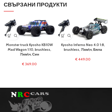
СВЪРЗАНИ ПРОДУКТИ
Monster truck Kyosho KB10W
Kyosho Inferno Neo 4.0 1:8,
Mad Wagon 1:10, brushless,
brushless, 75км\ч, Бяла
75км\ч, Син
€
449.00
€
369.00