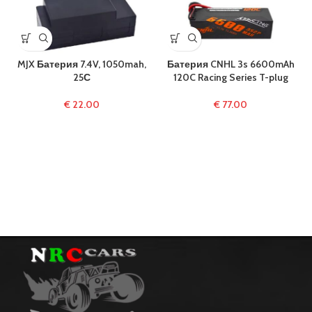
MJX Батерия 7.4V, 1050mah,
Батерия CNHL 3s 6600mAh
25С
120C Racing Series T-plug
€
22.00
€
77.00