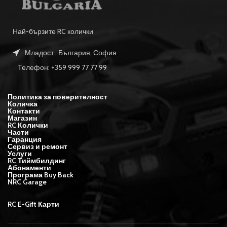
Най-бързите RC колички
Младост , България, София
Телефон: +359 999 77 77 99
Политика за поверителност
Количка
Контакти
Магазин
RC Колички
Части
Гаранция
Сервиз и ремонт
Услуги
RC Тиймбилдинг
Абонаменти
Програма Buy Back
NRC Garage
RC E-Gift Карти