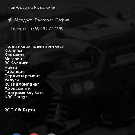
Най-бързите RC колички
Младост , България, София
Телефон: +359 999 77 77 99
Политика за поверителност
Количка
Контакти
Магазин
RC Колички
Части
Гаранция
Сервиз и ремонт
Услуги
RC Тиймбилдинг
Абонаменти
Програма Buy Back
NRC Garage
RC E-Gift Карти