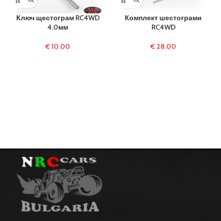
Ключ щестограм RC4WD
Комплект шестограми
4.0мм
RC4WD
€
10.00
€
28.00