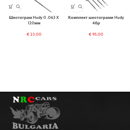
Шестограм Hudy 0 .063 X
Комплект шестограми Hudy
120мм
4бр
€
23.00
€
95.00