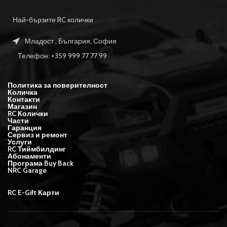
Най-бързите RC колички
Младост , България, София
Телефон: +359 999 77 77 99
Политика за поверителност
Количка
Контакти
Магазин
RC Колички
Части
Гаранция
Сервиз и ремонт
Услуги
RC Тиймбилдинг
Абонаменти
Програма Buy Back
NRC Garage
RC E-Gift Карти