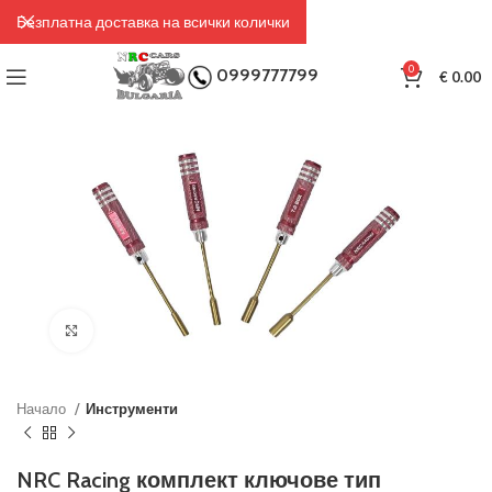
Безплатна доставка на всички колички
0
0999777799
€
0.00
Click to enlarge
Начало
Инструменти
NRC Racing комплект ключове тип