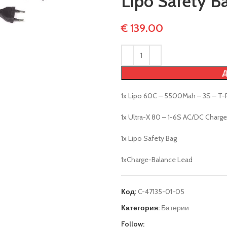
Lipo Safety B
€
139.00
1x Lipo 60C – 5500Mah – 3S – T-
1x Ultra-X 80 – 1-6S AC/DC Charge
1x Lipo Safety Bag
1xCharge-Balance Lead
Код:
C-47135-01-05
Категория:
Батерии
Follow: