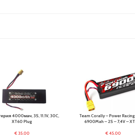
ерия 4000мач, 3S, 11.1V, 30C,
Team Corally – Power Racing
XT60 Plug
6900Mah – 2S – 7,4V – X
€
35.00
€
45.00