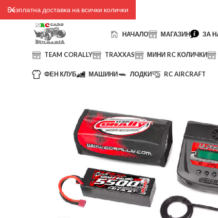
Безплатна доставка на всички колички
НАЧАЛО
МАГАЗИН
ЗА Н
TEAM CORALLY
TRAXXAS
МИНИ RC КОЛИЧКИ
ФЕН КЛУБ
МАШИНИ
ЛОДКИ
RC AIRCRAFT