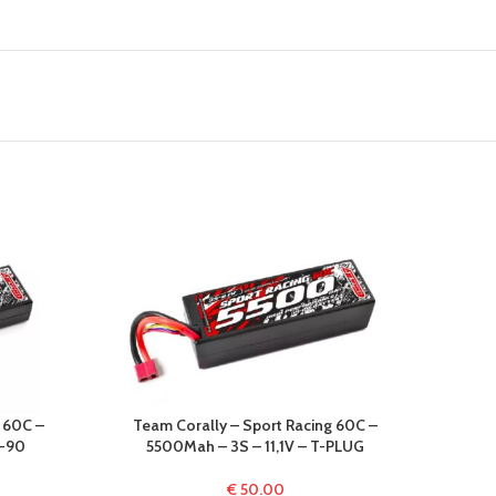
 60C –
Team Corally – Sport Racing 60C –
Батери
T-90
5500Mah – 3S – 11,1V – T-PLUG
€
50.00