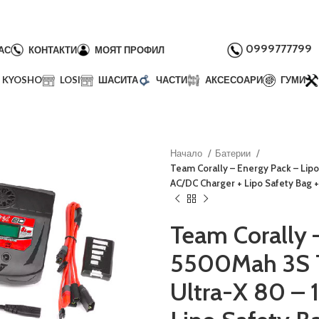
0999777799
АС
КОНТАКТИ
МОЯТ ПРОФИЛ
KYOSHO
LOSI
ШАСИТА
ЧАСТИ
АКСЕСОАРИ
ГУМИ
Начало
Батерии
Team Corally – Energy Pack – Lip
AC/DC Charger + Lipo Safety Bag 
Team Corally 
5500Mah 3S T
Ultra-X 80 – 