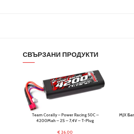
СВЪРЗАНИ ПРОДУКТИ
Team Corally – Power Racing 50C –
MJX Бат
4200Mah – 2S – 7,4V – T-Plug
€
26.00