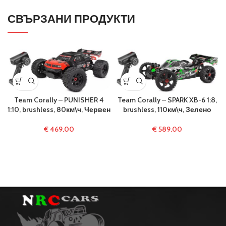
СВЪРЗАНИ ПРОДУКТИ
Team Corally – PUNISHER 4
Team Corally – SPARK XB-6 1:8,
1:10, brushless, 80км\ч, Червен
brushless, 110км\ч, Зелено
€
469.00
€
589.00