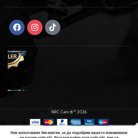
NRC Cars ®™ 2026
Team
Corally
Ние използваме бисквитки, за да подобрим вашето изживяване
на нашия уебсайт. Разглеждайки този уебсайт, вие се