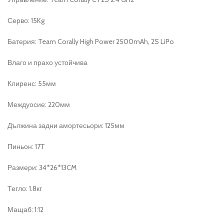
Серво: 15Kg
Батерия: Team Corally High Power 2500mAh, 2S LiPo
Влаго и прахо устойчива
Клиренс: 55мм
Междуосие: 220мм
Дължина задни амортесьори: 125мм
Пиньон: 17Т
Размери: 34*26*13CM
Тегло: 1.8кг
Мащаб: 1:12