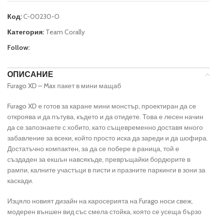
Код:
C-00230-O
Категория:
Team Corally
Follow:
ОПИСАНИЕ
Furago XD – Max пакет в мини мащаб
Furago XD е готов за каране мини монстър, проектиран да се
откроява и да пътува, където и да отидете. Това е лесен начин
да се запознаете с хобито, като същевременно доставя много
забавление за всеки, който просто иска да зареди и да шофира.
Достатъчно компактен, за да се побере в раница, той е
създаден за екшън навсякъде, превръщайки бордюрите в
рампи, калните участъци в писти и празните паркинги в зони за
каскади.
Изцяло новият дизайн на каросерията на Furago носи свеж,
модерен външен вид със смела стойка, която се усеща бързо