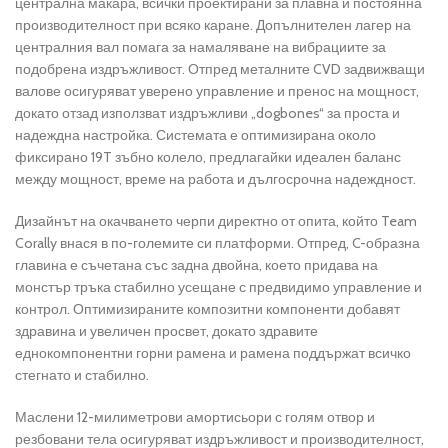
централна макара, всички проектирани за плавна и постоянна
производителност при всяко каране. Допълнителен лагер на
централния вал помага за намаляване на вибрациите за
подобрена издръжливост. Отпред металните CVD задвижващи
валове осигуряват уверено управление и пренос на мощност,
докато отзад използват издръжливи „dogbones“ за проста и
надеждна настройка. Системата е оптимизирана около
фиксирано 19T зъбно колело, предлагайки идеален баланс
между мощност, време на работа и дългосрочна надеждност.
Дизайнът на окачването черпи директно от опита, който Team
Corally внася в по-големите си платформи. Отпред, C-образна
главина е съчетана със задна двойна, което придава на
монстър тръка стабилно усещане с предвидимо управление и
контрол. Оптимизираните композитни компоненти добавят
здравина и увеличен просвет, докато здравите
еднокомпонентни горни рамена и рамена поддържат всичко
стегнато и стабилно.
Маслени 12-милиметрови амортисьори с голям отвор и
резбовани тела осигуряват издръжливост и производителност,