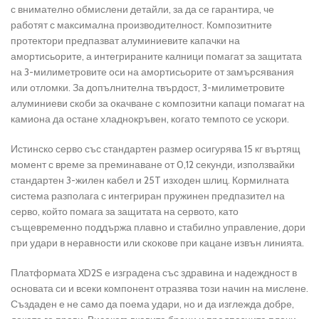
с внимателно обмислени детайли, за да се гарантира, че
работят с максимална производителност. Композитните
протектори предпазват алуминиевите капачки на
амортисьорите, а интегрираните калници помагат за защитата
на 3-милиметровите оси на амортисьорите от замърсявания
или отломки. За допълнителна твърдост, 3-милиметровите
алуминиеви скоби за окачване с композитни капаци помагат на
камиона да остане хладнокръвен, когато темпото се ускори.
Истинско серво със стандартен размер осигурява 15 кг въртящ
момент с време за преминаване от 0,12 секунди, използвайки
стандартен 3-жилен кабел и 25T изходен шлиц. Кормилната
система разполага с интегриран пружинен предпазител на
серво, който помага за защитата на сервото, като
същевременно поддържа плавно и стабилно управление, дори
при удари в неравности или скокове при кацане извън линията.
Платформата XD2S е изградена със здравина и надеждност в
основата си и всеки компонент отразява този начин на мислене.
Създаден е не само да поема удари, но и да изглежда добре,