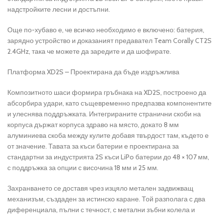
надстройките лесни и достъпни.
Още по-хубаво е, че всичко необходимо е включено: батерия,
зарядно устройство и доказаният предавател Team Corally CT2S
2.4GHz, така че можете да заредите и да шофирате.
Платформа XD2S – Проектирана да бъде издръжлива
Композитното шаси формира гръбнака на XD2S, построено да
абсорбира удари, като същевременно предпазва компонентите
и улеснява поддръжката. Интегрираните странични скоби на
корпуса държат корпуса здраво на място, докато 8 мм
алуминиева скоба между кулите добавя твърдост там, където е
от значение. Тавата за къси батерии е проектирана за
стандартни за индустрията 2S къси LiPo батерии до 48 × 107 мм,
с поддръжка за опции с височина 18 мм и 25 мм.
Захранването се доставя чрез изцяло метален задвижващ
механизъм, създаден за истинско каране. Той разполага с два
диференциала, пълни с течност, с метални зъбни колела и