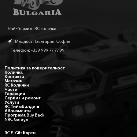
Най-бързите RC колички
Младост , България, София
Телефон: +359 999 77 77 99
Политика за поверителност
Количка
Контакти
Магазин
RC Колички
Части
Гаранция
Сервиз и ремонт
Услуги
RC Тиймбилдинг
Абонаменти
Програма Buy Back
NRC Garage
RC E-Gift Карти