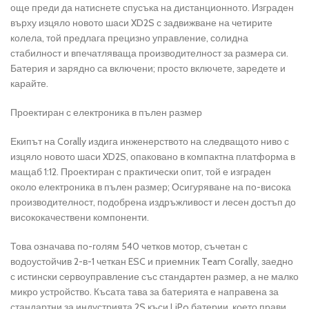
още преди да натиснете спусъка на дистанционното. Изграден
върху изцяло новото шаси XD2S с задвижване на четирите
колела, той предлага прецизно управление, солидна
стабилност и впечатляваща производителност за размера си.
Батерия и зарядно са включени; просто включете, заредете и
карайте.
Проектиран с електроника в пълен размер
Екипът на Corally издига инженерството на следващото ниво с
изцяло новото шаси XD2S, опаковано в компактна платформа в
мащаб 1:12. Проектиран с практически опит, той е изграден
около електроника в пълен размер; Осигуряване на по-висока
производителност, подобрена издръжливост и лесен достъп до
висококачествени компоненти.
Това означава по-голям 540 четков мотор, съчетан с
водоустойчив 2-в-1 четкан ESC и приемник Team Corally, заедно
с истински сервоуправление със стандартен размер, а не малко
микро устройство. Късата тава за батерията е направена за
стандартни за индустрията 2S къси LiPo батерии, което прави