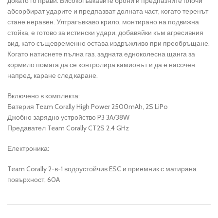
докато го прави. Високогъвкавите брони и предпазните плочи
абсорбират ударите и предпазват долната част, когато теренът
стане неравен. Ултрагъвкаво крило, монтирано на подвижна
стойка, е готово за истински удари, добавяйки към агресивния
вид, като същевременно остава издръжливо при преобръщане.
Когато натиснете пълна газ, задната едноколесна щанга за
кормило помага да се контролира камионът и да е насочен
напред, каране след каране.
Включено в комплекта:
Батерия Team Corally High Power 2500mAh, 2S LiPo
Джобно зарядно устройство P3 3A/38W
Предавател Team Corally CT2S 2.4 GHz
Електроника:
Team Corally 2-в-1 водоустойчив ESC и приемник с матирана
повърхност, 60A