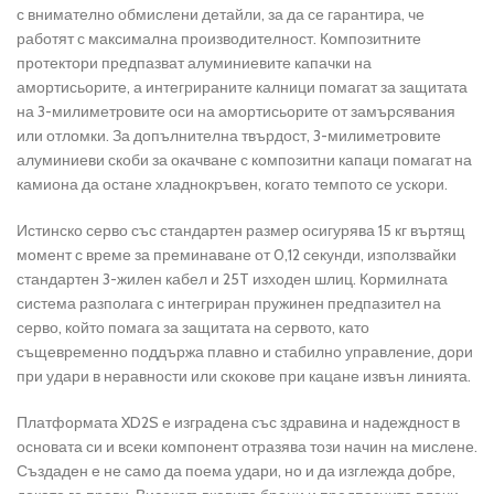
с внимателно обмислени детайли, за да се гарантира, че
работят с максимална производителност. Композитните
протектори предпазват алуминиевите капачки на
амортисьорите, а интегрираните калници помагат за защитата
на 3-милиметровите оси на амортисьорите от замърсявания
или отломки. За допълнителна твърдост, 3-милиметровите
алуминиеви скоби за окачване с композитни капаци помагат на
камиона да остане хладнокръвен, когато темпото се ускори.
Истинско серво със стандартен размер осигурява 15 кг въртящ
момент с време за преминаване от 0,12 секунди, използвайки
стандартен 3-жилен кабел и 25T изходен шлиц. Кормилната
система разполага с интегриран пружинен предпазител на
серво, който помага за защитата на сервото, като
същевременно поддържа плавно и стабилно управление, дори
при удари в неравности или скокове при кацане извън линията.
Платформата XD2S е изградена със здравина и надеждност в
основата си и всеки компонент отразява този начин на мислене.
Създаден е не само да поема удари, но и да изглежда добре,