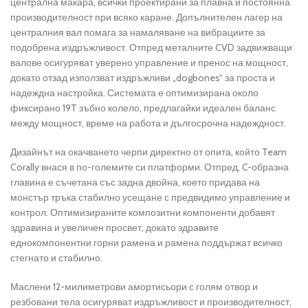
централна макара, всички проектирани за плавна и постоянна
производителност при всяко каране. Допълнителен лагер на
централния вал помага за намаляване на вибрациите за
подобрена издръжливост. Отпред металните CVD задвижващи
валове осигуряват уверено управление и пренос на мощност,
докато отзад използват издръжливи „dogbones“ за проста и
надеждна настройка. Системата е оптимизирана около
фиксирано 19T зъбно колело, предлагайки идеален баланс
между мощност, време на работа и дългосрочна надеждност.
Дизайнът на окачването черпи директно от опита, който Team
Corally внася в по-големите си платформи. Отпред, C-образна
главина е съчетана със задна двойна, което придава на
монстър тръка стабилно усещане с предвидимо управление и
контрол. Оптимизираните композитни компоненти добавят
здравина и увеличен просвет, докато здравите
еднокомпонентни горни рамена и рамена поддържат всичко
стегнато и стабилно.
Маслени 12-милиметрови амортисьори с голям отвор и
резбовани тела осигуряват издръжливост и производителност,