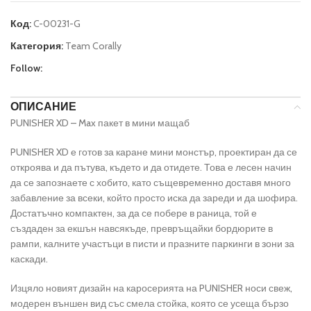
Код:
C-00231-G
Категория:
Team Corally
Follow:
ОПИСАНИЕ
PUNISHER XD – Max пакет в мини мащаб
PUNISHER XD е готов за каране мини монстър, проектиран да се
откроява и да пътува, където и да отидете. Това е лесен начин
да се запознаете с хобито, като същевременно доставя много
забавление за всеки, който просто иска да зареди и да шофира.
Достатъчно компактен, за да се побере в раница, той е
създаден за екшън навсякъде, превръщайки бордюрите в
рампи, калните участъци в писти и празните паркинги в зони за
каскади.
Изцяло новият дизайн на каросерията на PUNISHER носи свеж,
модерен външен вид със смела стойка, която се усеща бързо