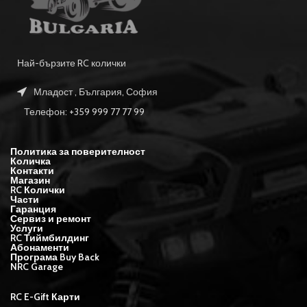
Най-бързите RC колички
Младост , България, София
Телефон: +359 999 77 77 99
Политика за поверителност
Количка
Контакти
Магазин
RC Колички
Части
Гаранция
Сервиз и ремонт
Услуги
RC Тиймбилдинг
Абонаменти
Програма Buy Back
NRC Garage
RC E-Gift Карти