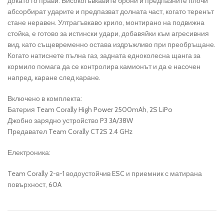
докато го прави. Високогъвкавите брони и предпазните плочи
абсорбират ударите и предпазват долната част, когато теренът
стане неравен. Ултрагъвкаво крило, монтирано на подвижна
стойка, е готово за истински удари, добавяйки към агресивния
вид, като същевременно остава издръжливо при преобръщане.
Когато натиснете пълна газ, задната едноколесна щанга за
кормило помага да се контролира камионът и да е насочен
напред, каране след каране.
Включено в комплекта:
Батерия Team Corally High Power 2500mAh, 2S LiPo
Джобно зарядно устройство P3 3A/38W
Предавател Team Corally CT2S 2.4 GHz
Електроника:
Team Corally 2-в-1 водоустойчив ESC и приемник с матирана
повърхност, 60A