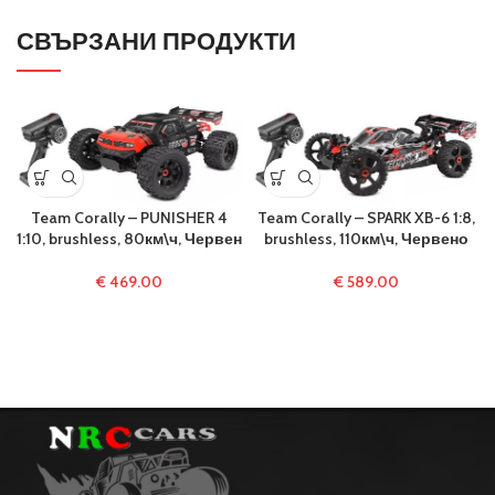
СВЪРЗАНИ ПРОДУКТИ
Team Corally – PUNISHER 4
Team Corally – SPARK XB-6 1:8,
1:10, brushless, 80км\ч, Червен
brushless, 110км\ч, Червено
€
469.00
€
589.00