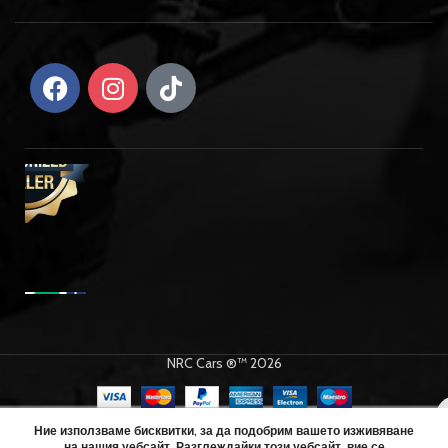
NRC Cars ®™ 2026
Team
Corally
Ние използваме бисквитки, за да подобрим вашето изживяване
на нашия уебсайт. Разглеждайки този уебсайт, вие се