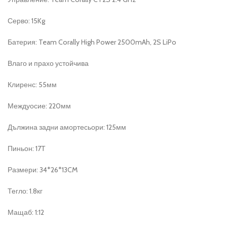
Серво: 15Kg
Батерия: Team Corally High Power 2500mAh, 2S LiPo
Влаго и прахо устойчива
Клиренс: 55мм
Междуосие: 220мм
Дължина задни амортесьори: 125мм
Пиньон: 17Т
Размери: 34*26*13CM
Тегло: 1.8кг
Мащаб: 1:12