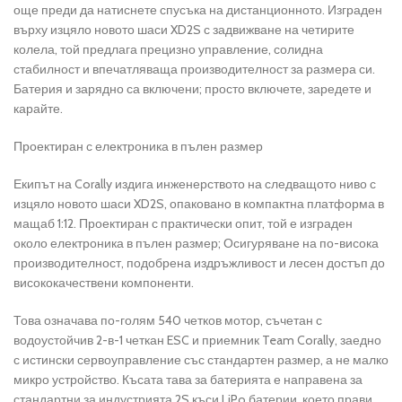
още преди да натиснете спусъка на дистанционното. Изграден
върху изцяло новото шаси XD2S с задвижване на четирите
колела, той предлага прецизно управление, солидна
стабилност и впечатляваща производителност за размера си.
Батерия и зарядно са включени; просто включете, заредете и
карайте.
Проектиран с електроника в пълен размер
Екипът на Corally издига инженерството на следващото ниво с
изцяло новото шаси XD2S, опаковано в компактна платформа в
мащаб 1:12. Проектиран с практически опит, той е изграден
около електроника в пълен размер; Осигуряване на по-висока
производителност, подобрена издръжливост и лесен достъп до
висококачествени компоненти.
Това означава по-голям 540 четков мотор, съчетан с
водоустойчив 2-в-1 четкан ESC и приемник Team Corally, заедно
с истински сервоуправление със стандартен размер, а не малко
микро устройство. Късата тава за батерията е направена за
стандартни за индустрията 2S къси LiPo батерии, което прави