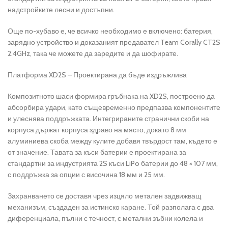
надстройките лесни и достъпни.
Още по-хубаво е, че всичко необходимо е включено: батерия,
зарядно устройство и доказаният предавател Team Corally CT2S
2.4GHz, така че можете да заредите и да шофирате.
Платформа XD2S – Проектирана да бъде издръжлива
Композитното шаси формира гръбнака на XD2S, построено да
абсорбира удари, като същевременно предпазва компонентите
и улеснява поддръжката. Интегрираните странични скоби на
корпуса държат корпуса здраво на място, докато 8 мм
алуминиева скоба между кулите добавя твърдост там, където е
от значение. Тавата за къси батерии е проектирана за
стандартни за индустрията 2S къси LiPo батерии до 48 × 107 мм,
с поддръжка за опции с височина 18 мм и 25 мм.
Захранването се доставя чрез изцяло метален задвижващ
механизъм, създаден за истинско каране. Той разполага с два
диференциала, пълни с течност, с метални зъбни колела и