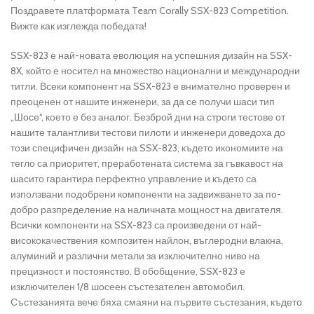
Поздравете платформата Team Corally SSX-823 Competition.
Вижте как изглежда победата!
SSX-823 е най-новата еволюция на успешния дизайн на SSX-
8X, който е носител на множество национални и международни
титли. Всеки компонент на SSX-823 е внимателно проверен и
преоценен от нашите инженери, за да се получи шаси тип
„Шосе“, което е без аналог. Безброй дни на строги тестове от
нашите талантливи тестови пилоти и инженери доведоха до
този специфичен дизайн на SSX-823, където икономиите на
тегло са приоритет, преработената система за гъвкавост на
шасито гарантира перфектно управление и където са
използвани подобрени компоненти на задвижването за по-
добро разпределение на наличната мощност на двигателя.
Всички компоненти на SSX-823 са произведени от най-
висококачествения композитен найлон, въглеродни влакна,
алуминий и различни метали за изключително ниво на
прецизност и постоянство. В обобщение, SSX-823 е
изключителен 1/8 шосеен състезателен автомобил.
Състезанията вече бяха смаяни на първите състезания, където