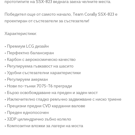
прототипите на SSX-823 веднага заеха челните места.
Победител още от самото начало, Team Corally SSX-823 е
проектиран от състезатели за състезатели!
Характеристики:
• Премиум LCG дизайн
• Перфектно балансиран
• Карбон с аерокосмическо качество
• Регулируема гъвкавост на шасито
• Удобни състезателни характеристики
• Регулируем акерман
• Нови по-тънки 7075-T6 прегради
• Бързо освобождаване на преден и заден мост
• Изключително гладко ремъчно задвижване с ниско триене
• Прецизни предни CVD карданни валове
• Преден еднопосочен
• 32DP цилиндрично зъбно колело
• Композитни вложки за лагери на моста