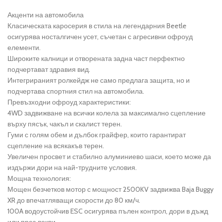
Акценти на автомобила
Класическата каросерия в стила на легендарния Beetle
осигурява носталгичен усет, съчетан с агресивни офроуд
елементи.
Широките калници и отворената задна част перфектно
подчертават здравия вид.
Интегрираният ролкейдж не само предлага защита, но и
подчертава спортния стил на автомобила.
Превъзходни офроуд характеристики:
4WD задвижване на всички колела за максимално сцепление
върху пясък, чакъл и скалист терен.
Гуми с голям обем и дълбок грайфер, които гарантират
сцепление на всякакъв терен.
Увеличен просвет и стабилно алуминиево шаси, което може да
издържи дори на най-трудните условия.
Мощна технология:
Мощен безчетков мотор с мощност 2500KV задвижва Baja Buggy
XR до впечатляващи скорости до 80 км/ч.
100A водоустойчив ESC осигурява пълен контрол, дори в дъжд
или през локви.