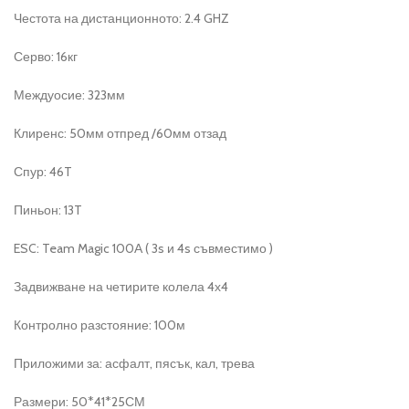
Честота на дистанционното: 2.4 GHZ
Серво: 16кг
Междуосие: 323мм
Клиренс: 50мм отпред /60мм отзад
Спур: 46T
Пиньон: 13T
ESC: Team Magic 100А ( 3s и 4s съвместимо )
Задвижване на четирите колела 4х4
Контролно разстояние: 100м
Приложими за: асфалт, пясък, кал, трева
Размери: 50*41*25СМ