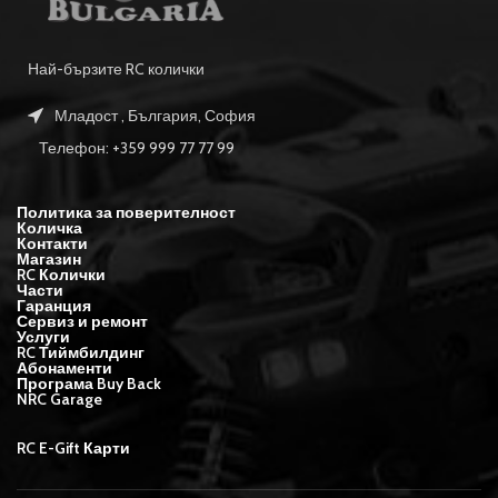
Най-бързите RC колички
Младост , България, София
Телефон: +359 999 77 77 99
Политика за поверителност
Количка
Контакти
Магазин
RC Колички
Части
Гаранция
Сервиз и ремонт
Услуги
RC Тиймбилдинг
Абонаменти
Програма Buy Back
NRC Garage
RC E-Gift Карти