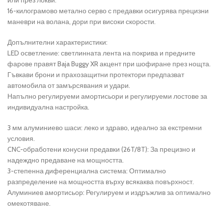
16-килограмово метално серво с предавки осигурява прецизни
маневри на волана, дори при високи скорости.
Допълнителни характеристики:
LED осветление: светлинната лента на покрива и предните
фарове правят Baja Buggy XR акцент при шофиране през нощта.
Гъвкави брони и прахозащитни протектори предпазват
автомобила от замърсявания и удари.
Напълно регулируеми амортисьори и регулируеми лостове за
индивидуална настройка.
3 мм алуминиево шаси: леко и здраво, идеално за екстремни
условия.
CNC-обработени конусни предавки (26T/8T): За прецизно и
надеждно предаване на мощността.
3-степенна диференциална система: Оптимално
разпределение на мощността върху всякаква повърхност.
Алуминиев амортисьор: Регулируем и издръжлив за оптимално
омекотяване.