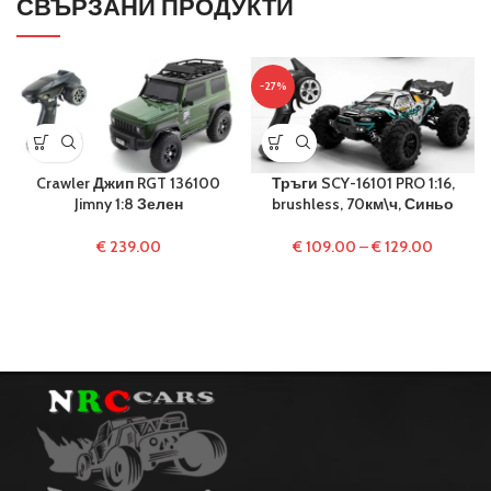
СВЪРЗАНИ ПРОДУКТИ
-27%
Crawler Джип RGT 136100
Тръги SCY-16101 PRO 1:16,
Jimny 1:8 Зелен
brushless, 70км\ч, Синьо
€
239.00
€
109.00
–
€
129.00