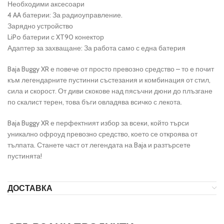
Необходими аксесоари
4 AA батерии: За радиоуправление.
Зарядно устройство
LiPo батерии с XT90 конектор
Адаптер за захващане: За работа само с една батерия
Baja Buggy XR е повече от просто превозно средство – то е почит
към легендарните пустинни състезания и комбинация от стил,
сила и скорост. От диви скокове над пясъчни дюни до плъзгане
по скалист терен, това бъги овладява всичко с лекота.
Baja Buggy XR е перфектният избор за всеки, който търси
уникално офроуд превозно средство, което се откроява от
тълпата. Станете част от легендата на Baja и разтърсете
пустинята!
ДОСТАВКА