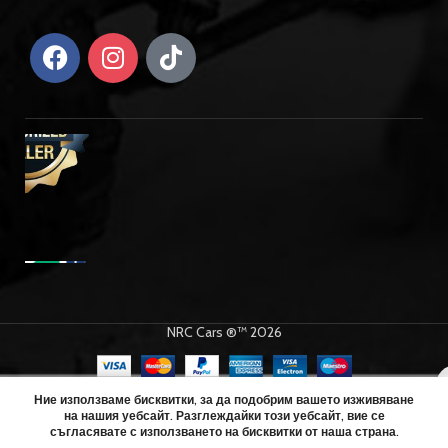
NRC Cars ®™ 2026
Бъги
Team
Ние използваме бисквитки, за да подобрим вашето изживяване
Magic
на нашия уебсайт. Разглеждайки този уебсайт, вие се
ДОБАВЯН
Beetle
0
съгласявате с използването на бисквитки от наша страна.
€
489.00
Baja 1:8,