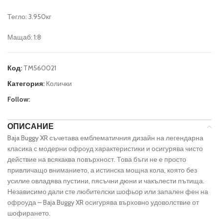
Тегло: 3.950кг
Мащаб: 1:8
Код:
TM560021
Категория:
Колички
Follow:
ОПИСАНИЕ
Baja Buggy XR съчетава емблематичния дизайн на легендарна
класика с модерни офроуд характеристики и осигурява чисто
действие на всякаква повърхност. Това бъги не е просто
привличащо вниманието, а истинска мощна кола, която без
усилие овладява пустини, пясъчни дюни и чакълести пътища.
Независимо дали сте любителски шофьор или запален фен на
офроуда – Baja Buggy XR осигурява върховно удоволствие от
шофирането.