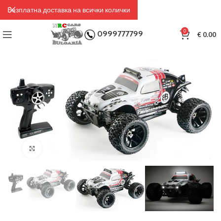
Безплатна доставка на всички колички
0
0999777799
€
0.00
Click to enlarge