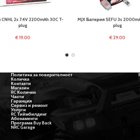
 CNHL 2s 7.4V 2200mAh 30C T-
MJX Батерия SEFU 3s 2000mA
plug
plug
€
19.00
€
29.00
Политика за поверителност
Количка
Контакти
Магазин
RC Колички
Части
Гаранция
Сервиз и ремонт
Услуги
RC Тиймбилдинг
Абонаменти
Програма Buy Back
NRC Garage