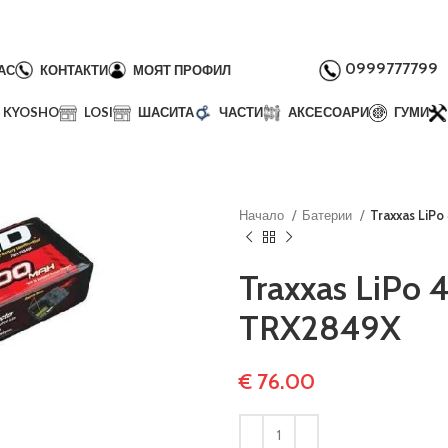
0999777799
АС
КОНТАКТИ
МОЯТ ПРОФИЛ
KYOSHO
LOSI
ШАСИТА
ЧАСТИ
АКСЕСОАРИ
ГУМИ
Начало
Батерии
Traxxas LiP
Traxxas LiPo 
TRX2849X
€
76.00