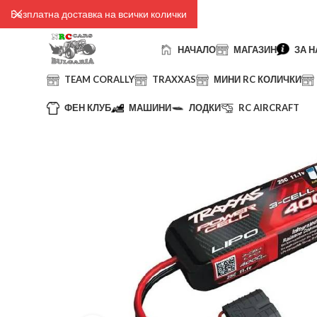
Безплатна доставка на всички колички
НАЧАЛО
МАГАЗИН
ЗА Н
TEAM CORALLY
TRAXXAS
МИНИ RC КОЛИЧКИ
ФЕН КЛУБ
МАШИНИ
ЛОДКИ
RC AIRCRAFT