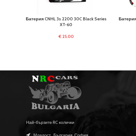
Батерия CNHL 3s 2200 30C Black Series
Батерия
XT-60
€
25.00
Най-бързите RC колички
Младост , България, София