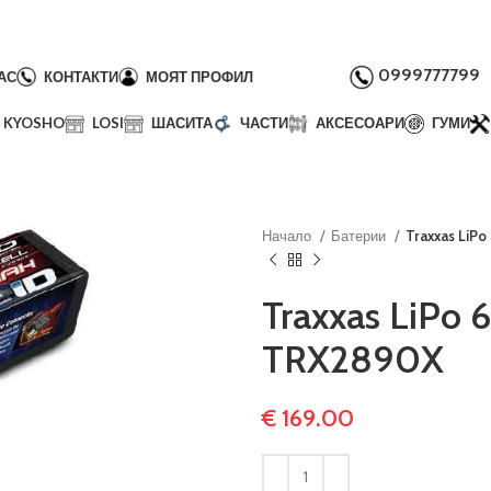
0999777799
АС
КОНТАКТИ
МОЯТ ПРОФИЛ
KYOSHO
LOSI
ШАСИТА
ЧАСТИ
АКСЕСОАРИ
ГУМИ
Начало
Батерии
Traxxas LiP
Traxxas LiPo
TRX2890X
€
169.00