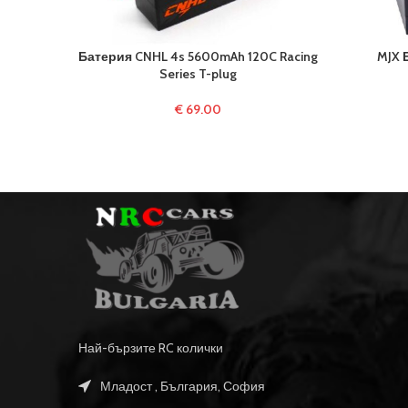
Батерия CNHL 4s 5600mAh 120C Racing
MJX 
Series T-plug
€
69.00
Най-бързите RC колички
Младост , България, София