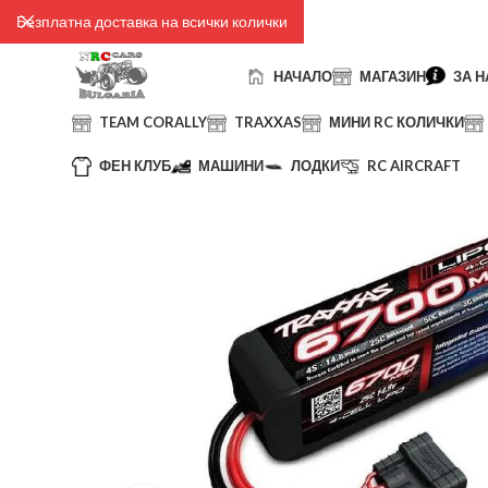
Безплатна доставка на всички колички
НАЧАЛО
МАГАЗИН
ЗА Н
TEAM CORALLY
TRAXXAS
МИНИ RC КОЛИЧКИ
ФЕН КЛУБ
МАШИНИ
ЛОДКИ
RC AIRCRAFT