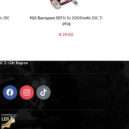
, 15C
MJX Батерия SEFU 3s 2000mAh 25C T-
Батер
plug
€
29.00
RC E-Gift Карти