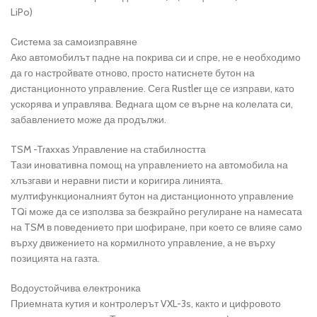
LiPo)
Система за самоизправяне
Ако автомобилът падне на покрива си и спре, не е необходимо
да го настройвате отново, просто натиснете бутон на
дистанционното управление. Сега Rustler ще се изправи, като
ускорява и управлява. Веднага щом се върне на колелата си,
забавлението може да продължи.
TSM -Traxxas Управление на стабилността
Тази иновативна помощ на управлението на автомобила на
хлъзгави и неравни писти и коригира линията.
мултифункционалният бутон на дистанционното управление
TQi може да се използва за безкрайно регулиране на намесата
на TSM в поведението при шофиране, при което се влияе само
върху движението на кормилното управление, а не върху
позицията на газта.
Водоустойчива електроника
Приемната кутия и контролерът VXL-3s, както и цифровото