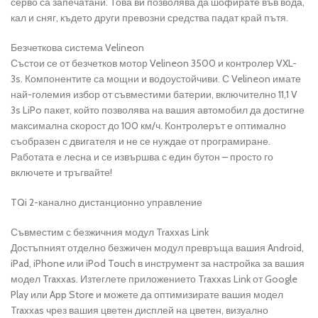
серво са запечатани. Това ви позволява да шофирате във вода,
кал и сняг, където други превозни средства падат край пътя.
Безчеткова система Velineon
Състои се от безчетков мотор Velineon 3500 и контролер VXL-
3s. Компонентите са мощни и водоустойчиви. С Velineon имате
най-големия избор от съвместими батерии, включително 11,1 V
3s LiPo пакет, който позволява на вашия автомобил да достигне
максимална скорост до 100 км/ч. Контролерът е оптимално
съобразен с двигателя и не се нуждае от програмиране.
Работата е лесна и се извършва с един бутон – просто го
включете и тръгвайте!
TQi 2-канално дистанционно управление
Съвместим с безжичния модул Traxxas Link
Достъпният отделно безжичен модул превръща вашия Android,
iPad, iPhone или iPod Touch в инструмент за настройка за вашия
модел Traxxas. Изтеглете приложението Traxxas Link от Google
Play или App Store и можете да оптимизирате вашия модел
Traxxas чрез вашия цветен дисплей на цветен, визуално