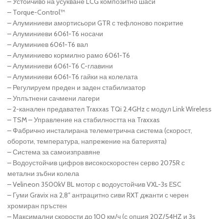
– Устойчиво на усукване LCG композитно шаси
– Torque-Control™
– Алуминиеви амортисьори GTR с тефлоново покритие
– Алуминиеви 6061-T6 носачи
– Алуминиев 6061-T6 вал
– Алуминиево кормилно рамо 6061-T6
– Алуминиеви 6061-T6 C-главини
– Алуминиеви 6061-T6 гайки на колелата
– Регулируем преден и заден стабилизатор
– Уплътнени сачмени лагери
– 2-канален предавател Traxxas TQi 2.4GHz с модул Link Wireless
– TSM – Управление на стабилността на Traxxas
– Фабрично инсталирана телеметрична система (скорост,
обороти, температура, напрежение на батерията)
– Система за самоизправяне
– Водоустойчив цифров високоскоростен серво 2075R с
метални зъбни колела
– Velineon 3500kV BL мотор с водоустойчив VXL-3s ESC
– Гуми Gravix на 2,8″ антрацитно сиви RXT джанти с черен
хромиран пръстен
– Максимални скорости до 100 км/ч (с опция 20Z/54HZ и 3s