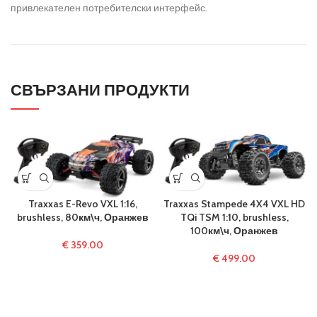
привлекателен потребителски интерфейс.
СВЪРЗАНИ ПРОДУКТИ
Traxxas E-Revo VXL 1:16,
Traxxas Stampede 4X4 VXL HD
brushless, 80км\ч, Оранжев
TQi TSM 1:10, brushless,
100км\ч, Оранжев
€
359.00
€
499.00