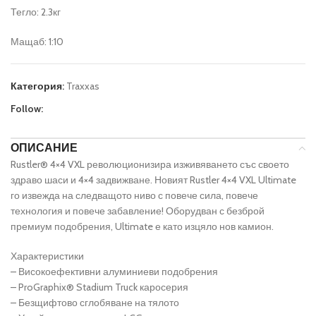
Тегло: 2.3кг
Мащаб: 1:10
Категория:
Traxxas
Follow:
ОПИСАНИЕ
Rustler® 4×4 VXL революционизира изживяването със своето
здраво шаси и 4×4 задвижване. Новият Rustler 4×4 VXL Ultimate
го извежда на следващото ниво с повече сила, повече
технология и повече забавление! Оборудван с безброй
премиум подобрения, Ultimate е като изцяло нов камион.
Характеристики
– Високоефективни алуминиеви подобрения
– ProGraphix® Stadium Truck каросерия
– Безщифтово сглобяване на тялото