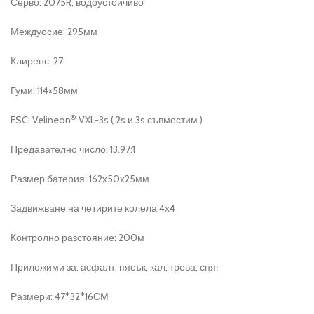
Серво: 2075R, водоустойчиво
Междуосие: 295мм
Клиренс: 27
Гуми: 114×58мм
®
ESC: Velineon
VXL-3s ( 2s и 3s съвместим )
Предавателно число: 13.97:1
Размер батерия: 162x50x25мм
Задвижване на четирите колела 4х4
Контролно разстояние: 200м
Приложими за: асфалт, пясък, кал, трева, сняг
Размери: 47*32*16СМ