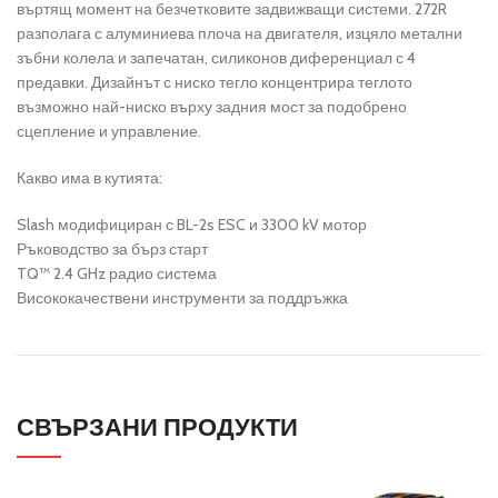
въртящ момент на безчетковите задвижващи системи. 272R
разполага с алуминиева плоча на двигателя, изцяло метални
зъбни колела и запечатан, силиконов диференциал с 4
предавки. Дизайнът с ниско тегло концентрира теглото
възможно най-ниско върху задния мост за подобрено
сцепление и управление.
Какво има в кутията:
Slash модифициран с BL-2s ESC и 3300 kV мотор
Ръководство за бърз старт
TQ™ 2.4 GHz радио система
Висококачествени инструменти за поддръжка
СВЪРЗАНИ ПРОДУКТИ