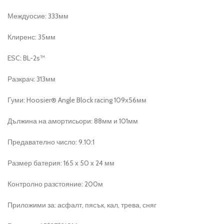
Междуосие: 333мм
Клиренс: 35мм
ESC: BL-2s™
Разкрач: 313мм
Гуми: Hoosier® Angle Block racing 109х56мм
Дължина на амортисьори: 88мм и 101мм
Предавателно число: 9.10:1
Размер батерия: 165 x 50 x 24 мм
Контролно разстояние: 200м
Приложими за: асфалт, пясък, кал, трева, сняг