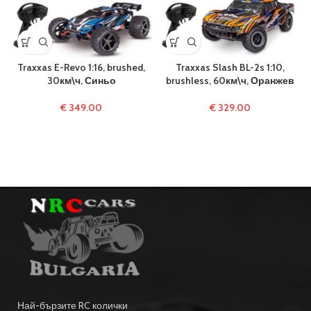
Traxxas E-Revo 1:16, brushed,
Traxxas Slash BL-2s 1:10,
30км\ч, Синьо
brushless, 60км\ч, Оранжев
€
349.00
€
329.00
Най-бързите RC колички