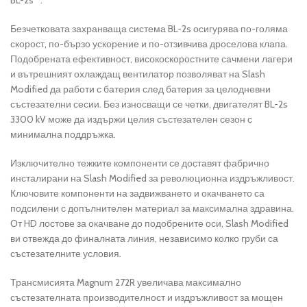
BL-2s™.
Безчетковата захранваща система BL-2s осигурява по-голяма
скорост, по-бързо ускорение и по-отзивчива дроселова клапа.
Подобрената ефективност, високоскоростните сачмени лагери
и вътрешният охлаждащ вентилатор позволяват на Slash
Modified да работи с батерия след батерия за целодневни
състезателни сесии. Без износващи се четки, двигателят BL-2s
3300 kV може да издържи целия състезателен сезон с
минимална поддръжка.
Изключително тежките компоненти се доставят фабрично
инсталирани на Slash Modified за революционна издръжливост.
Ключовите компоненти на задвижването и окачването са
подсилени с допълнителен материал за максимална здравина.
От HD лостове за окачване до подобрените оси, Slash Modified
ви отвежда до финалната линия, независимо колко груби са
състезателните условия.
Трансмисията Magnum 272R увеличава максимално
състезателната производителност и издръжливост за мощен