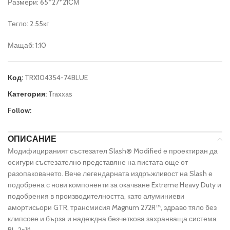
Размери: 65*27*21СМ
Тегло: 2.55кг
Мащаб: 1:10
Код:
TRX104354-74BLUE
Категория:
Traxxas
Follow:
ОПИСАНИЕ
Модифицираният състезател Slash® Modified е проектиран да
осигури състезателно представяне на пистата още от
разопаковането. Вече легендарната издръжливост на Slash е
подобрена с нови компоненти за окачване Extreme Heavy Duty и
подобрения в производителността, като алуминиеви
амортисьори GTR, трансмисия Magnum 272R™, здраво тяло без
клипсове и бърза и надеждна безчеткова захранваща система