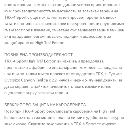
инсталираният комплект за повдигане усилва ориентираните
към производителността възможности за всякакви терени на
TRX-4 Sport с още по-голям пътен просвет. Броните с висок
ъгъл и напълно заключените оси осигуряват почти неудържима
гъвкавост при изкачване, съчетана със зашеметяващия външен
вид на здравия багажник за експедиции и аксесоарите за
мащабиране на High Trail Edition.
ПОВИШЕНА ПРОИЗВОДИТЕЛНОСТ
TRX-4 Sport High Trail Edition ви изкачва и преодолява
препятствия с фабрично инсталирания комплект за повдигане
над инч по-голям пътен просвет от стандартния TRX-4. Гумите
Oversize Canyon Trail са с 2,2-инчови черни 5-лъчеви джанти, за
да се справят с най-техническите пътеки с изключително
сцепление върху всякакви терени.
БЕЗКЛИПОВО ЗАЩИТА НА КАРОСЕРИЯТА
Ново при TRX-4 Sport, безклиповата каросерия на High Trail
Edition съчетава изчистени, плавни линии с удобство на сигурно
заключване. Скритите закопчалки на TRX-4 Sport се държат