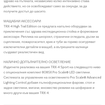
здраво на пътеката, независимо колко интензивно става
действието, но се освобождават само за секунди, за да
получите достъп до шасито.
МАЩАБНИ АКСЕСОАРИ
TRX-4 High Trail Edition се предлага напълно оборудван за
приключения със здрава експедиционна стойка и формовани
аксесоари. Реплика на шнорхел, странични огледала, дъски за
сцепление, пожарогасител, крик и туби за гориво осигуряват
изключителни детайли в мащаб, а вътрешните калници
създават реалистичен вид.
НАЛИЧНО ДОПЪЛНИТЕЛНО ОСВЕТЛЕНИЕ
Издигнете реализма на вашия TRX-4 Sport на следващото ниво
с опционалния комплект 8085X Pro Scale® LED светлини.
Системата за управление на осветлението Pro Scale® Advanced
Lighting Control добавя пълнофункционални фарове, стоп и
задни светлини, мигачи, множество режими на шофиране и
много други към вашия TRX-4.