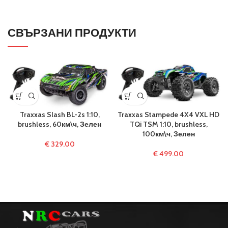
СВЪРЗАНИ ПРОДУКТИ
Traxxas Slash BL-2s 1:10,
Traxxas Stampede 4X4 VXL HD
brushless, 60км\ч, Зелен
TQi TSM 1:10, brushless,
100км\ч, Зелен
€
329.00
€
499.00