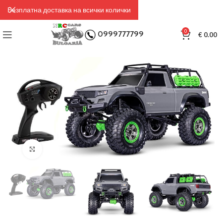
Безплатна доставка на всички колички
0
0999777799
€
0.00
Click to enlarge