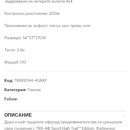
Задвижване на четирите колела 4х4
Контролно разстояние: 200м
Приложими за: асфалт, пясък, кал, трева, сняг
Размери: 56*27*27СМ
Тегло: 3.3кг
Мащаб: 1:10
Код:
TRX82044-4GRAY
Категория:
Traxxas
Follow:
ОПИСАНИЕ
Дори и най-трудните офроуд предизвикателства са срещнали
своя съперник с TRX-4® Sport High Trail™ Edition. Фабрично