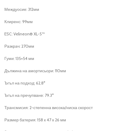
Междуосие: 312мм
Клиренс: 99мм
ESC: Velineon® XL-5™
Разкрач: 270мм
Гуми: 135×54 мм
Дължина на амортисьори: 110мм
Ъгъл на подход: 62,8°
Ъгъл на пречупване: 79.3°
Трансмисия: 2-степенна висока/ниска скорост
Размер батерия: 158 x 47 x 26 мм