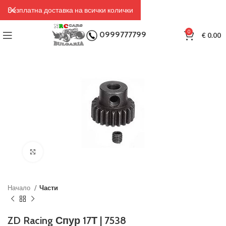
Безплатна доставка на всички колички
0
0999777799
€
0.00
Click to enlarge
Начало
Части
ZD Racing Спур 17Т | 7538