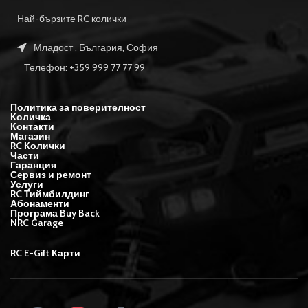
Най-бързите RC колички
Младост , България, София
Телефон: +359 999 77 77 99
Политика за поверителност
Количка
Контакти
Магазин
RC Колички
Части
Гаранция
Сервиз и ремонт
Услуги
RC Тиймбилдинг
Абонаменти
Програма Buy Back
NRC Garage
RC E-Gift Карти