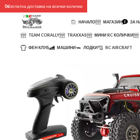
Безплатна доставка на всички колички
НАЧАЛО
МАГАЗИН
ЗА Н
TEAM CORALLY
TRAXXAS
МИНИ RC КОЛИЧКИ
ФЕН КЛУБ
МАШИНИ
ЛОДКИ
RC AIRCRAFT