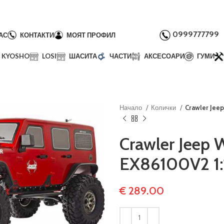
0999777799
АС
КОНТАКТИ
МОЯТ ПРОФИЛ
KYOSHO
LOSI
ШАСИТА
ЧАСТИ
АКСЕСОАРИ
ГУМИ
Начало
Колички
Crawler Jee
Crawler Jeep 
EX86100V2 1
€
289.00