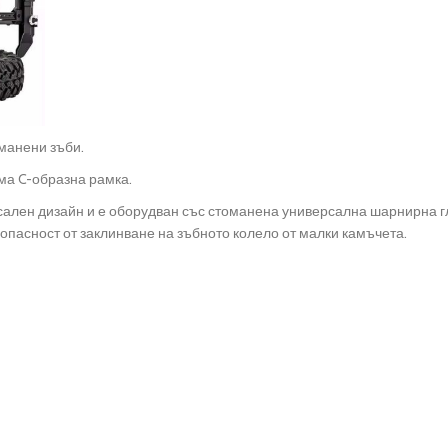
манени зъби.
ма C-образна рамка.
ален дизайн и е оборудван със стоманена универсална шарнирна гл
 опасност от заклинване на зъбното колело от малки камъчета.