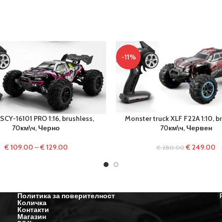
-11%
SCY-16101 PRO 1:16, brushless,
Monster truck XLF F22A 1:10, b
70км\ч, Черно
70км\ч, Червен
€
109.00
–
€
129.00
€
249.00
€
280.00
Политика за поверителност
Количка
Контакти
Магазин