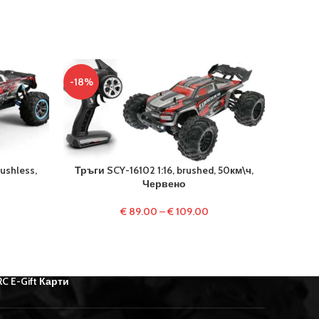
-18%
-16%
rushless,
Тръги SCY-16102 1:16, brushed, 50км\ч,
Ситрое
Червено
€
89.00
–
€
109.00
RC E-Gift Карти