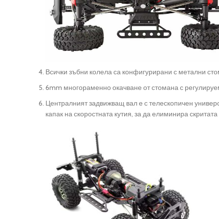
Всички зъбни колела са конфигурирани с метални сто
6mm многораменно окачване от стомана с регулируе
Централният задвижващ вал е с телескопичен универс
капак на скоростната кутия, за да елиминира скритата