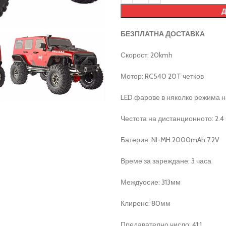
БЕЗПЛАТНА ДОСТАВКА
Скорост: 20kmh
Мотор: RC540 20T четков
LED фарове в няколко режима на
Честота на дистанционното: 2.4
Батерия: NI-MH 2000mAh 7.2V
Време за зареждане: 3 часа
Междуосие: 313мм
Клиренс: 80мм
Предавателно число: 41:1