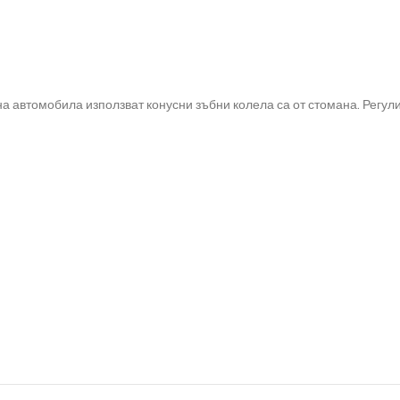
на автомобила използват конусни зъбни колела са от стомана. Регу