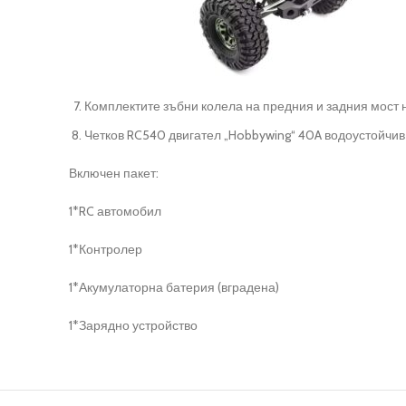
Комплектите зъбни колела на предния и задния мост 
Четков RC540 двигател „Hobbywing“ 40A водоустойчив
Включен пакет:
1*RC автомобил
1*Контролер
1*Акумулаторна батерия (вградена)
1*Зарядно устройство