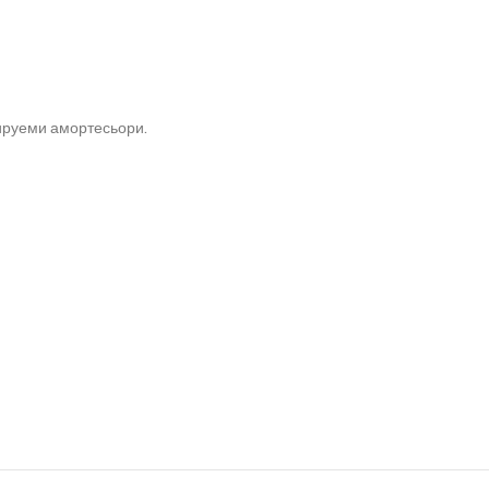
лируеми амортесьори.