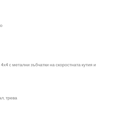
во
4х4 с метални зъбчатки на скоростната кутия и
ал, трева