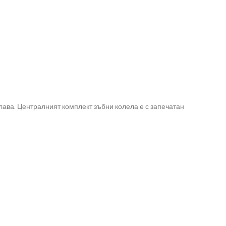
ава. Централният комплект зъбни колела е с запечатан