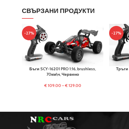
СВЪРЗАНИ ПРОДУКТИ
-27%
-27%
Бъги SCY-16201 PRO 1:16, brushless,
Тръги 
70км\ч, Червено
€
109.00
–
€
129.00