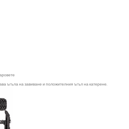
фаровете
ава ъгъла на завиване и положителния ъгъл на катерене.