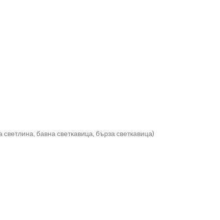
 светлина, бавна светкавица, бърза светкавица)