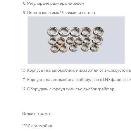
Регулиране размера на завоя
Цялата кола има 16 сачмени лагера
Корпусът на автомобила е изработен от високоустой
Корпусът на автомобила е оборудван с LED фарове, LE
Оборудван с фроуд гуми със дълбок грайфер
Включен пакет:
1*RC автомобил