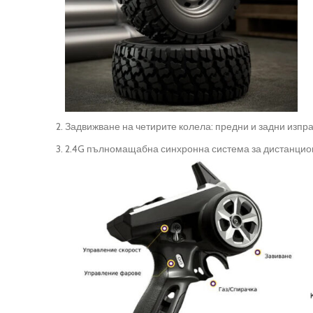
Задвижване на четирите колела: предни и задни изпр
2.4G пълномащабна синхронна система за дистанцион