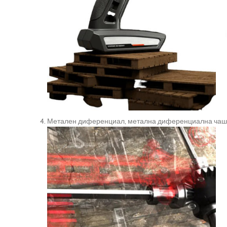
Метален диференциал, метална диференциална ча