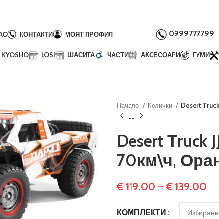
0999777799
АС
КОНТАКТИ
МОЯТ ПРОФИЛ
KYOSHO
LOSI
ШАСИТА
ЧАСТИ
АКСЕСОАРИ
ГУМИ
Начало
Колички
Desert Тruck
Desert Тruck J
70км\ч, Ора
€
119.00
–
€
139.00
КОМПЛЕКТИ