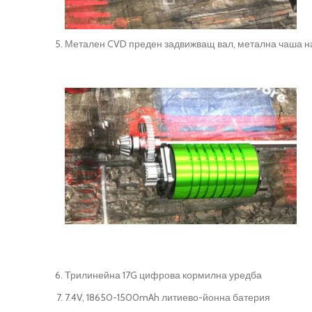
Метален CVD преден задвижващ вал, метална чаша на
Трилинейна 17G цифрова кормилна уредба
7.4V, 18650-1500mAh литиево-йонна батерия