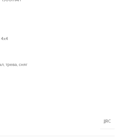
 4х4
л, трева, сняг
JJRC