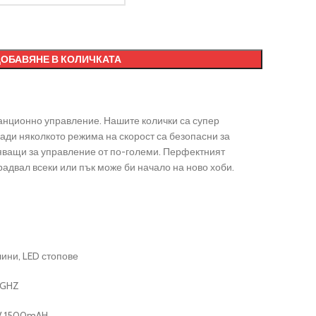
ДОБАВЯНЕ В КОЛИЧКАТА
танционно управление. Нашите колички са супер
ради няколкото режима на скорост са безопасни за
яващи за управление от по-големи. Перфектният
радвал всеки или пък може би начало на ново хоби.
ини, LED стопове
 GHZ
4V 1500mAH