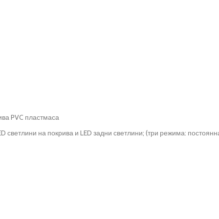
чива PVC пластмаса
D светлини на покрива и LED задни светлини; (три режима: постоянна