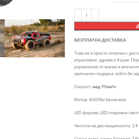
БЕЗПЛАТНА ДОСТАВКА
Това не е просто количка с дис
атрактивни, здрави и бързи. По
управление от малки и впечатл
оригнален подарък, който би за
Скорост:
над 70км/ч
Мотор: 4000kv безчетков
LED фарове, LED покривни светл
Честота на дистанционното: 2.4
Супер издръжлива батерия: 7.