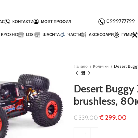
0999777799
АС
КОНТАКТИ
МОЯТ ПРОФИЛ
KYOSHO
LOSI
ШАСИТА
ЧАСТИ
АКСЕСОАРИ
ГУМИ
Начало
Колички
Desert Buggy
Desert Buggy 
brushless, 8
€
299.00
€
339.00