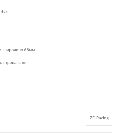
 4х4
мм, широчина 68мм
л, трева, сняг
ZD Racing