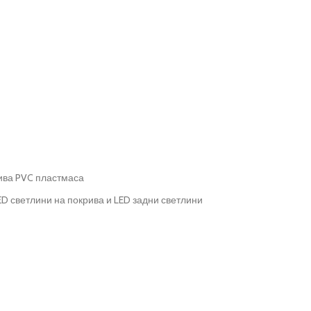
чива PVC пластмаса
D светлини на покрива и LED задни светлини