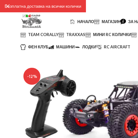
Безплатна доставка на всички колички
НАЧАЛО
МАГАЗИН
ЗА Н
TEAM CORALLY
TRAXXAS
МИНИ RC КОЛИЧКИ
ФЕН КЛУБ
МАШИНИ
ЛОДКИ
RC AIRCRAFT
-12%