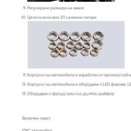
Регулиране размера на завоя
Цялата кола има 20 сачмени лагера
Корпусът на автомобила е изработен от високоустой
Корпусът на автомобила е оборудван с LED фарове, LE
Оборудван с фроуд гуми със дълбок грайфер
Включен пакет:
1*RC автомобил