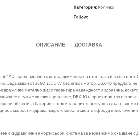
Категория:
Колички
Follow:
ОПИСАНИЕ
ДОСТАВКА
б 1/10, предназначен както за движение по пътя, така и извън него.
ни.
Задвижван от 3660 2300KV безчетков мотор, DBX-10 предлага нев
издръжливо метално шаси гарантира надеждност и здравина, докат
качване и гуми с високо сцепление, DBX-10 е проектиран за остри за
ширени обхвати, а батерия с голям капацитет осигурява дълго време
щност, скорост и здрава издръжливост в своите офроуд приключения
авени хидравлични амортисьори, система за независимо окачване с 