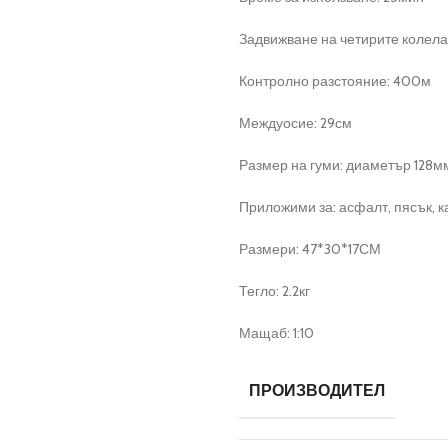
Задвижване на четирите колела
Контролно разстояние: 400м
Междуосие: 29см
Размер на гуми: диаметър 128
Приложими за: асфалт, пясък, ка
Размери: 47*30*17СМ
Тегло: 2.2кг
Мащаб: 1:10
ПРОИЗВОДИТЕЛ