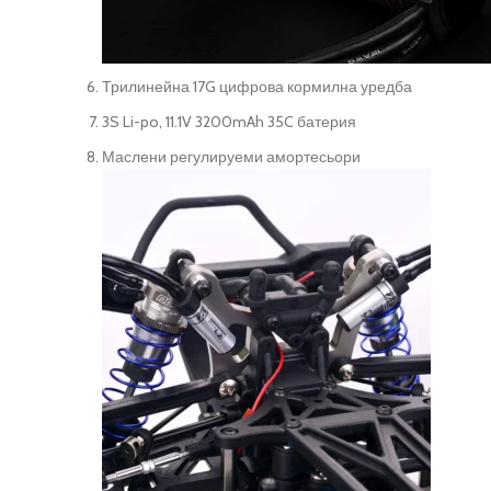
Трилинейна 17G цифрова кормилна уредба
3S Li-po, 11.1V 3200mAh 35C батерия
Маслени регулируеми амортесьори