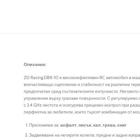
Описание:
ZD Racing DBX-10 е високоефективен RC автомобил в маща
впечатляващо сцепление и стабилност на различни тере
предпочитан сред състезателните ентусиасти.
Неговото 
управление върху грапави повърхности.
С регулируемо о
с 2,4 GHz честота и осигурява прецизен контрол при раз
перфектна за любители, които търсят комбинация от мо
Приложими за:
асфалт, пясък, кал, трева, сняг
Задвижване на четирите колела: предни и задни изпр