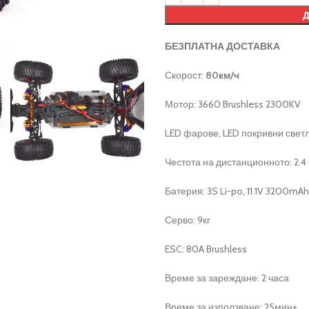
БЕЗПЛАТНА ДОСТАВКА
Скорост:
80км/ч
Мотор: 3660 Brushless 2300KV
LED фарове, LED покривни светл
Честота на дистанционното: 2.4
Батерия: 3S Li-po, 11.1V 3200mA
Серво: 9кг
ESC: 80A Brushless
Време за зареждане: 2 часа
Време за използване: 25мин+