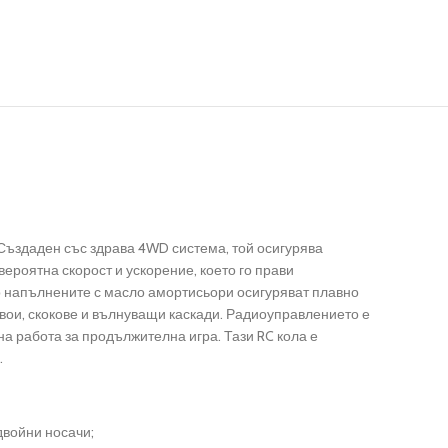
Създаден със здрава 4WD система, той осигурява
ероятна скорост и ускорение, което го прави
о напълнените с масло амортисьори осигуряват плавно
вои, скокове и вълнуващи каскади.
Радиоуправлението е
 на работа за продължителна игра.
Тази RC кола е
.
двойни носачи;