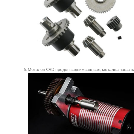
Метален CVD преден задвижващ вал, метална чаша на