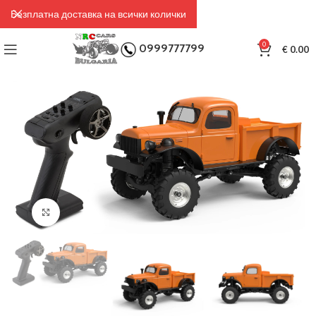
Безплатна доставка на всички колички
0
0999777799
€
0.00
Click to enlarge