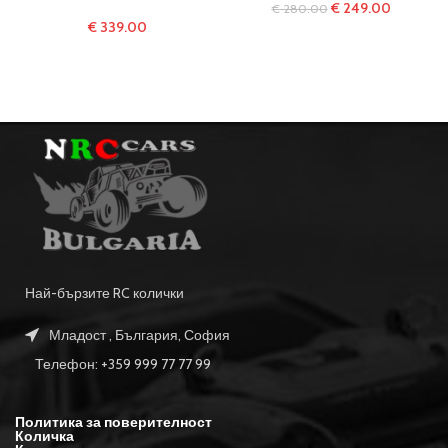
€
249.00
€
280.00
€
339.00
Най-бързите RC колички
Младост , България, София
Телефон: +359 999 77 77 99
Политика за поверителност
Количка