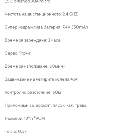
ESC: brushed 30A micro
Честота на дистанционното: 2.4 GHZ
Супер издръжлива батерия: 7.4V 350mAh
Време за зареждане: 2 часа
Серво: 9гр/кг
Време за използване: 60мин+
Задвижване на четирите колела 4х4
Контролно разстояние: 60м
Приложими за: асфалт, пясък, кал, трева
Размери: 18*12*9СМ
Тегло: 0.5кг