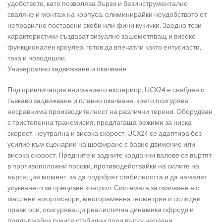
удобството, като позволява бързо и безинструментално
сваляне и монтаж на корпуса, елиминирайки неудобството от
неправилно поставени скоби или фини кукички. Заедно тези
характеристики създават визуално зашеметяващ и високо
функционален кроулер, готов да впечатли както ентусиасти,
така и новодошли.
Универсално задвижване и окачване
Под привличащия вниманието екстериор, UCX24 е снабден с
гъвкаво задвижване и плавно окачване, което осигурява
несравнима производителност на различни терени. Оборудван
с тристепенна трансмисия, предлагаща режими за ниска
скорост, неутрална и висока скорост, UCX24 се адаптира без
усилие към сценарии на шофиране с бавно движение или
висока скорост. Предните и задните карданни валове се въртят
в противоположни посоки, противодействайки на силите на
въртящия момент, за да подобрят стабилността и да намалят
усукването за прецизен контрол. Системата за окачване е с
маслени амортисьори, многораменна геометрия и солидни
прави оси, осигуряващи реалистична динамика офроуд и
поддържайки гумите стабилни дори върху неравни