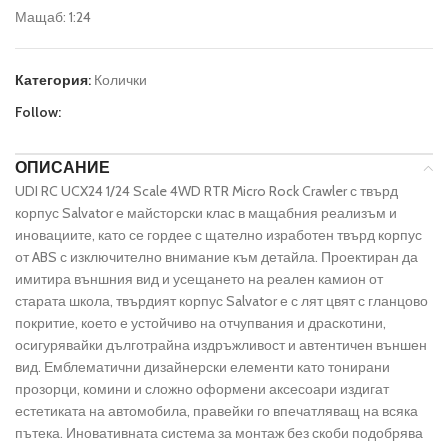
Мащаб: 1:24
Категория:
Колички
Follow:
ОПИСАНИЕ
UDI RC UCX24 1/24 Scale 4WD RTR Micro Rock Crawler с твърд
корпус Salvator е майсторски клас в мащабния реализъм и
иновациите, като се гордее с щателно изработен твърд корпус
от ABS с изключително внимание към детайла. Проектиран да
имитира външния вид и усещането на реален камион от
старата школа, твърдият корпус Salvator е с лят цвят с гланцово
покритие, което е устойчиво на отчупвания и драскотини,
осигурявайки дълготрайна издръжливост и автентичен външен
вид. Емблематични дизайнерски елементи като тонирани
прозорци, комини и сложно оформени аксесоари издигат
естетиката на автомобила, правейки го впечатляващ на всяка
пътека. Иновативната система за монтаж без скоби подобрява