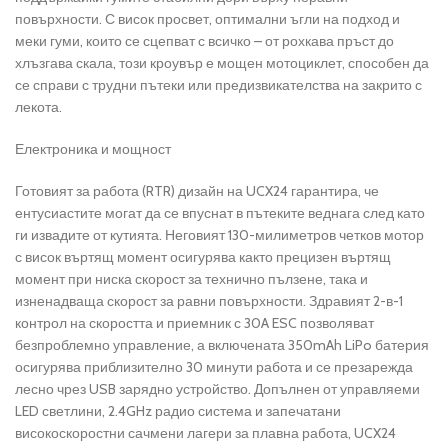
повърхности. С висок просвет, оптимални ъгли на подход и
меки гуми, които се сцепват с всичко – от рохкава пръст до
хлъзгава скала, този кроувър е мощен мотоциклет, способен да
се справи с трудни пътеки или предизвикателства на закрито с
лекота.
Електроника и мощност
Готовият за работа (RTR) дизайн на UCX24 гарантира, че
ентусиастите могат да се впуснат в пътеките веднага след като
ги извадите от кутията. Неговият 130-милиметров четков мотор
с висок въртящ момент осигурява както прецизен въртящ
момент при ниска скорост за технично пълзене, така и
изненадваща скорост за равни повърхности. Здравият 2-в-1
контрол на скоростта и приемник с 30A ESC позволяват
безпроблемно управление, а включената 350mAh LiPo батерия
осигурява приблизително 30 минути работа и се презарежда
лесно чрез USB зарядно устройство. Допълнен от управляеми
LED светлини, 2.4GHz радио система и запечатани
високоскоростни сачмени лагери за плавна работа, UCX24