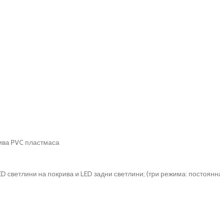
чива PVC пластмаса
D светлини на покрива и LED задни светлини; (три режима: постоянна