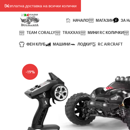
Безплатна доставка на всички колички
НАЧАЛО
МАГАЗИН
ЗА Н
TEAM CORALLY
TRAXXAS
МИНИ RC КОЛИЧКИ
ФЕН КЛУБ
МАШИНИ
ЛОДКИ
RC AIRCRAFT
-19%