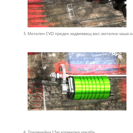
Метален CVD преден задвижващ вал, метална чаша на
Трилинейна 1.5кг кормилна уредба