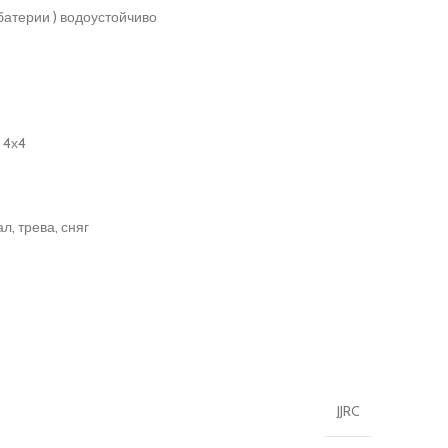
 батерии ) водоустойчиво
 4х4
л, трева, сняг
JJRC