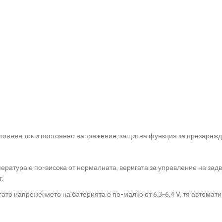
оянен ток и постоянно напрежение, защитна функция за презарежда
ература е по-висока от нормалната, веригата за управление на зад
т.
ато напрежението на батерията е по-малко от 6,3-6,4 V, тя автомати