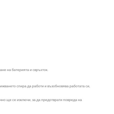
не на батерията и свръхток.
вижването спира да работи и възобновява работата си,
чно ще се изключи, за да предотврати повреда на