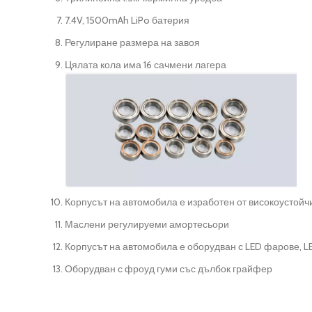
7.4V, 1500mAh LiPo батерия
Регулиране размера на завоя
Цялата кола има 16 сачмени лагера
Корпусът на автомобила е изработен от високоустой
Маслени регулируеми амортесьори
Корпусът на автомобила е оборудван с LED фарове, LE
Оборудван с фроуд гуми със дълбок грайфер