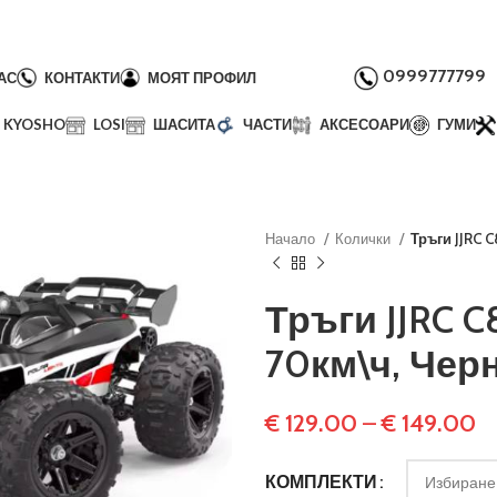
0999777799
АС
КОНТАКТИ
МОЯТ ПРОФИЛ
KYOSHO
LOSI
ШАСИТА
ЧАСТИ
АКСЕСОАРИ
ГУМИ
Начало
Колички
Тръги JJRC C
Тръги JJRC C8
70км\ч, Чер
€
129.00
–
€
149.00
КОМПЛЕКТИ