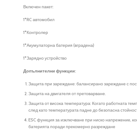
Включен пакет:
1*RC автомобил
1*Контролер
1*Акумулаторна батерия (вградена)
1*Зарядно устройство
Допълнителни функции:
Защита при зареждане: балансирано зареждане с пост
Защита на двигателя от претоварване.
Защита от висока температура: Когато работната темп
след като температурата падне до безопасна стойнос
ESC функция за изключване при ниско напрежение, ког
батерията поради прекомерно разреждане