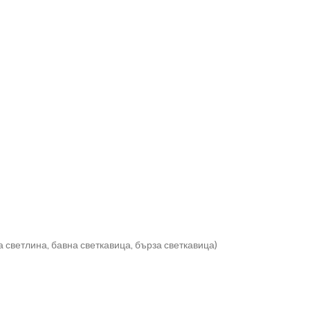
 светлина, бавна светкавица, бърза светкавица)