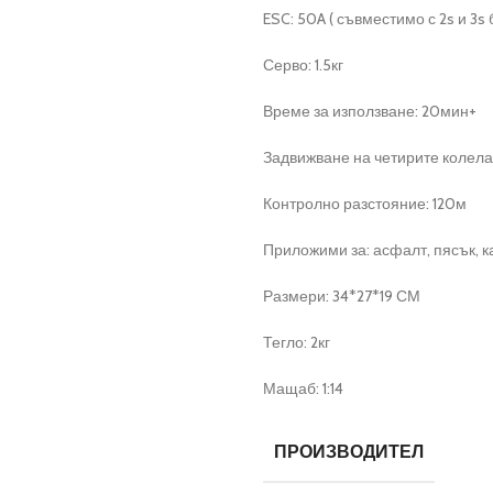
ESC: 50A ( съвместимо с 2s и 3s
Серво: 1.5кг
Време за използване: 20мин+
Задвижване на четирите колела
Контролно разстояние: 120м
Приложими за: асфалт, пясък, ка
Размери: 34*27*19 СМ
Тегло: 2кг
Мащаб: 1:14
ПРОИЗВОДИТЕЛ